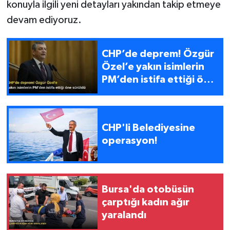
konuyla ilgili yeni detayları yakından takip etmeye
devam ediyoruz.
CHP’de deprem! Özgür
Özel’e yakın isimlerin
PM’den istifa ettiği öne
sürüldü
CHP'li Belediyesine
operasyon!
Bursa'da otobüsün
çarptığı kadın ağır
yaralandı