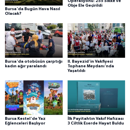
Operasyonu: 255 Sikke ve
Obje Ele Geçirildi
Bursa'da Bugün Hava Nasıl
Olacak?
Bursa'da otobüsün çarptığı
II. Bayezid'in Vakfiyesi
kadın ağır yaralandı
Tophane Meydanı'nda
Yaşatıldı
Bursa Kestel'de Yaz
İlk Payitahtın Vakıf Hafızası
Eğlenceleri Başlıyor
3 Ciltlik Eserde Hayat Buldu