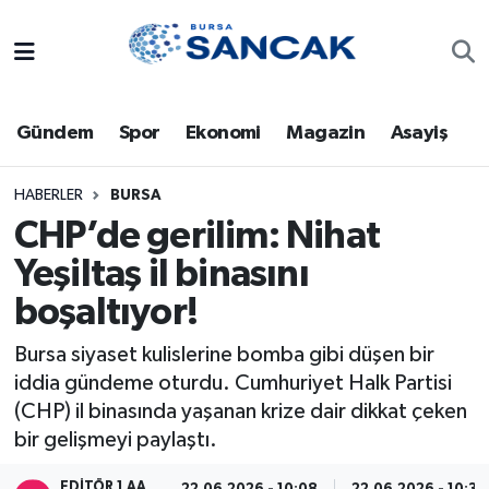
Asayiş
Hava Durumu
Gündem
Spor
Ekonomi
Magazin
Asayiş
Bursa
Trafik Durumu
Dünya
Süper Lig Puan Durumu ve Fikstür
HABERLER
BURSA
CHP’de gerilim: Nihat
Eğitim
Tüm Manşetler
Yeşiltaş il binasını
boşaltıyor!
Ekonomi
Son Dakika Haberleri
Bursa siyaset kulislerine bomba gibi düşen bir
Genel
Haber Arşivi
iddia gündeme oturdu. Cumhuriyet Halk Partisi
(CHP) il binasında yaşanan krize dair dikkat çeken
Gündem
bir gelişmeyi paylaştı.
Magazin
EDITÖR 1 AA