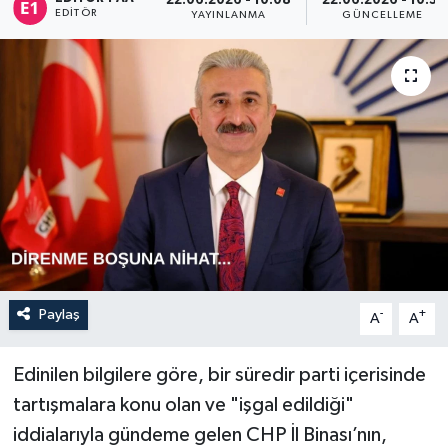
22.06.2026 - 10:08
22.06.2026 - 10:31
EDITÖR
YAYINLANMA
GÜNCELLEME
Sağlık
Siyaset
Spor
Türkiye
Paylaş
-
+
A
A
Edinilen bilgilere göre, bir süredir parti içerisinde
tartışmalara konu olan ve "işgal edildiği"
iddialarıyla gündeme gelen CHP İl Binası’nın,