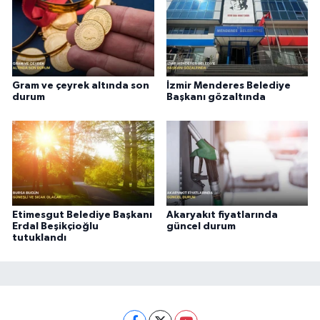
Gram ve çeyrek altında son
İzmir Menderes Belediye
durum
Başkanı gözaltında
Etimesgut Belediye Başkanı
Akaryakıt fiyatlarında
Erdal Beşikçioğlu
güncel durum
tutuklandı