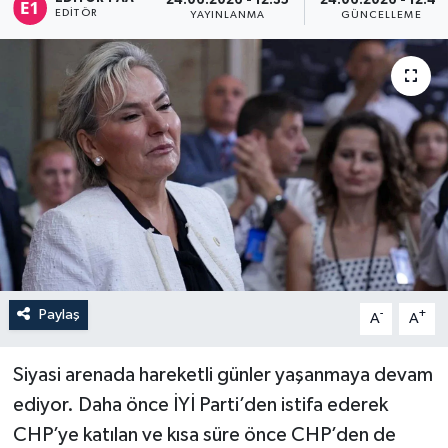
24.06.2026 - 12:35
24.06.2026 - 12:41
EDITÖR
YAYINLANMA
GÜNCELLEME
Sağlık
Siyaset
Spor
Türkiye
Paylaş
-
+
A
A
Siyasi arenada hareketli günler yaşanmaya devam
ediyor. Daha önce İYİ Parti’den istifa ederek
CHP’ye katılan ve kısa süre önce CHP’den de