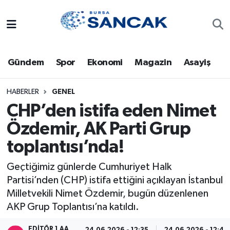
Asayiş
Hava Durumu
Gündem
Spor
Ekonomi
Magazin
Asayiş
Bursa
Trafik Durumu
Dünya
Süper Lig Puan Durumu ve Fikstür
HABERLER
GENEL
CHP’den istifa eden Nimet
Eğitim
Tüm Manşetler
Özdemir, AK Parti Grup
toplantısı’nda!
Ekonomi
Son Dakika Haberleri
Geçtiğimiz günlerde Cumhuriyet Halk
Genel
Haber Arşivi
Partisi’nden (CHP) istifa ettiğini açıklayan İstanbul
Milletvekili Nimet Özdemir, bugün düzenlenen
Gündem
AKP Grup Toplantısı’na katıldı.
Magazin
EDITÖR 1 AA