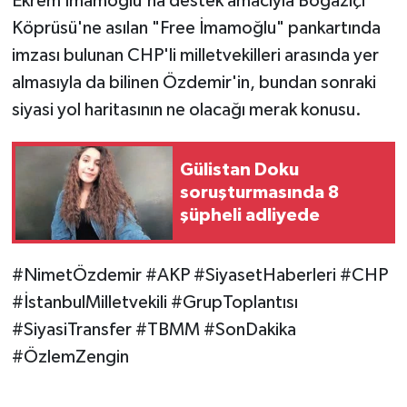
Ekrem İmamoğlu'na destek amacıyla Boğaziçi
Köprüsü'ne asılan "Free İmamoğlu" pankartında
imzası bulunan CHP'li milletvekilleri arasında yer
almasıyla da bilinen Özdemir'in, bundan sonraki
siyasi yol haritasının ne olacağı merak konusu.
Gülistan Doku
soruşturmasında 8
şüpheli adliyede
#NimetÖzdemir #AKP #SiyasetHaberleri #CHP
#İstanbulMilletvekili #GrupToplantısı
#SiyasiTransfer #TBMM #SonDakika
#ÖzlemZengin