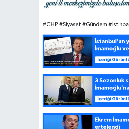
#CHP #Siyaset #Gündem #İstihbara
İstanbul’un
İmamoğlu ve 
İçeriği Görünt
3 Sezonluk s
İmamoğlu’na 
İçeriği Görünt
Ekrem İmamo
ertelendi