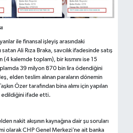
ı
lar ile finansal işleyiş arasındaki
satan Ali Rıza Braka, savcılık ifadesinde satış
n (4 kalemde toplam), bir kısmını ise 15
toplamda 39 milyon 870 bin lira ödendiğini
leş, elden teslim alınan paraların dönemin
şkın Özer tarafından bina alımı için yapılan
edildiğini ifade etti.
den nakit akışının kaynağına dair şu soruları
smi olarak CHP Genel Merkezi’ne ait banka