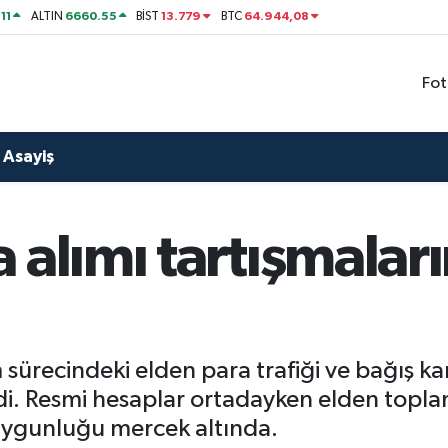
11
6660.55
13.779
64.944,08
ALTIN
BİST
BTC
Fot
Asayiş
 alımı tartışmaları
m sürecindeki elden para trafiği ve bağış k
rdi. Resmi hesaplar ortadayken elden topla
 uygunluğu mercek altında.