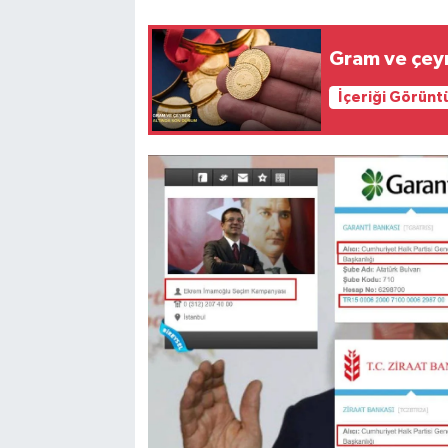
Gram ve çey
İçeriği Görünt