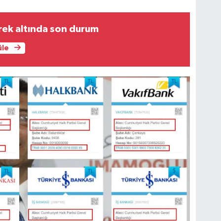
rek altında son durum
üle