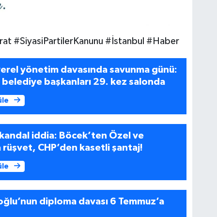
t #SiyasiPartilerKanunu #İstanbul #Haber
 yerel yönetim davasında savunma günü:
belediye başkanları 29. kez salonda
üle
kandal iddia: Böcek’ten Özel ve
rüşvet, CHP’den kasetli şantaj!
üle
ğlu’nun diploma davası 6 Temmuz’a