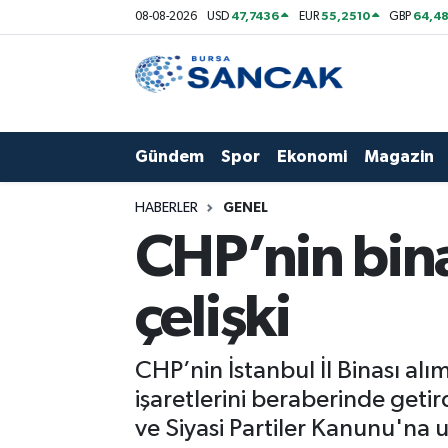
47,7436
55,2510
64,48
08-08-2026
USD
EUR
GBP
Asayiş
Hava Durumu
Bursa
Trafik Durumu
Gündem
Spor
Ekonomi
Magazin
Dünya
Süper Lig Puan Durumu ve Fikstür
HABERLER
GENEL
Eğitim
Tüm Manşetler
CHP’nin bina
Ekonomi
Son Dakika Haberleri
çelişki
Genel
Haber Arşivi
CHP’nin İstanbul İl Binası alı
Gündem
işaretlerini beraberinde geti
ve Siyasi Partiler Kanunu'na
Magazin