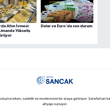
rda Altın İvmesi:
Dolar ve Euro'da son durum
Limanda Yükseliş
ürüyor
uluştururken, sadelik ve modernizmi bir araya getiriyor. Şatafattan kaç
altyapı sunuyor.