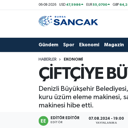
47,5986
55,0700
64,2
06-08-2026
USD
EUR
GBP
Asayiş
Hava Durumu
Bursa
Trafik Durumu
Gündem
Spor
Ekonomi
Magazin
Dünya
Süper Lig Puan Durumu ve Fikstür
HABERLER
EKONOMI
Eğitim
Tüm Manşetler
ÇİFTÇİYE B
Ekonomi
Son Dakika Haberleri
Denizli Büyükşehir Belediyesi,
Genel
Haber Arşivi
kuru üzüm eleme makinesi, s
makinesi hibe etti.
Gündem
EDITÖR EDITÖR
07.08.2024 - 19:00
EDITÖR
Magazin
YAYINLANMA