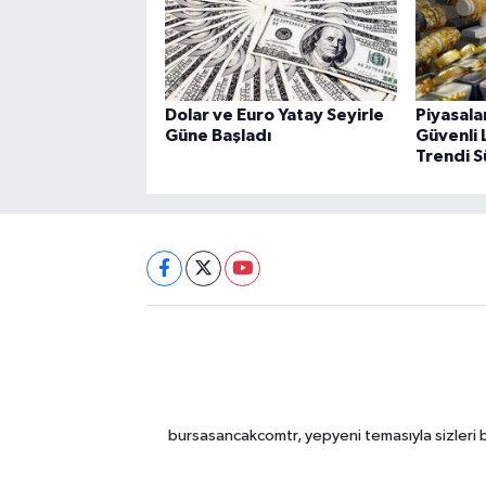
Dolar ve Euro Yatay Seyirle
Piyasala
Güne Başladı
Güvenli 
Trendi S
bursasancakcomtr, yepyeni temasıyla sizleri b