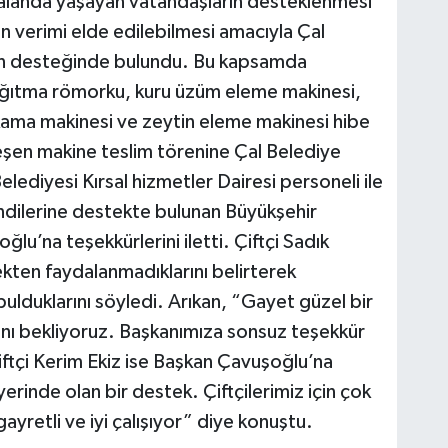
l alanda yaşayan vatandaşların desteklenmesi
n verimi elde edilebilmesi amacıyla Çal
man desteğinde bulundu. Bu kapsamda
e dağıtma römorku, kuru üzüm eleme makinesi,
kama makinesi ve zeytin eleme makinesi hibe
eşen makine teslim törenine Çal Belediye
ediyesi Kırsal hizmetler Dairesi personeli ile
kendilerine destekte bulunan Büyükşehir
lu’na teşekkürlerini iletti. Çiftçi Sadık
ekten faydalanmadıklarını belirterek
ulduklarını söyledi. Arıkan, “Gayet güzel bir
ını bekliyoruz. Başkanımıza sonsuz teşekkür
iftçi Kerim Ekiz ise Başkan Çavuşoğlu’na
rinde olan bir destek. Çiftçilerimiz için çok
ayretli ve iyi çalışıyor” diye konuştu.