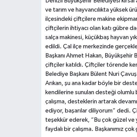
Denizli Büyükşehir Belediyesi kırsa
ve tarım ve hayvancılıkta yüksek ürü
ilçesindeki çiftçilere makine ekip
çiftçilerin ihtiyacı olan katı gübr
salça makinesi, küçükbaş hayvan yı
edildi. Çal ilçe merkezinde gerçekl
Başkanı Ahmet Hakan, Büyükşehir Bel
çiftçiler katıldı. Çiftçiler törende 
Belediye Başkanı Bülent Nuri Çavuşoğ
Arıkan, şu ana kadar böyle bir dest
kendilerine sunulan desteği olumlu b
çalışma, desteklerin artarak devam
ediyor, başarılar diliyorum” dedi. Ç
teşekkür ederek, “Bu çok güzel ve ye
faydalı bir çalışma. Başkanımız çok g