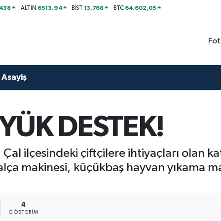
438
6513.94
13.768
64.602,05
ALTIN
BİST
BTC
Fot
Asayiş
ÜYÜK DESTEK!
 Çal ilçesindeki çiftçilere ihtiyaçları olan
alça makinesi, küçükbaş hayvan yıkama ma
4
GÖSTERIM