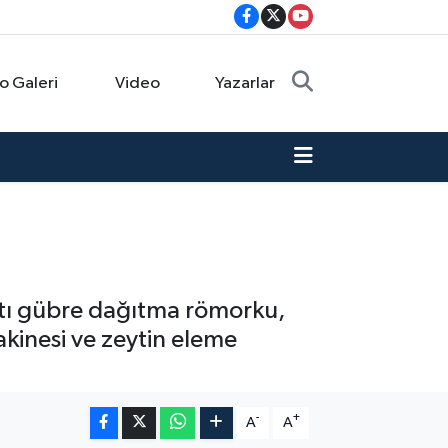
o Galeri
Video
Yazarlar
 katı gübre dağıtma römorku,
kinesi ve zeytin eleme
-
+
A
A