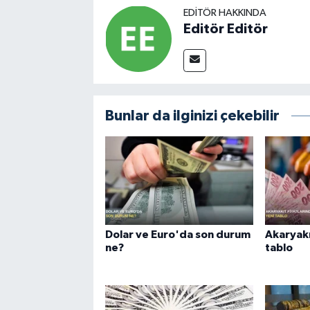
EDITÖR HAKKINDA
Editör Editör
Bunlar da ilginizi çekebilir
Dolar ve Euro'da son durum
Akaryakı
ne?
tablo