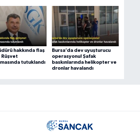
üdürü hakkında flaş
Bursa’da dev uyuşturucu
! Rüşvet
operasyonu! Şafak
masında tutuklandı
baskınlarında helikopter ve
dronlar havalandı