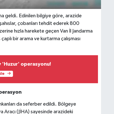
a geldi. Edinilen bilgiye göre, arazide
ı şahıslar, çobanları tehdit ederek 800
zerine hızla harekete geçen Van İl Jandarma
 çaplı bir arama ve kurtarma çalışması
v 'Huzur' operasyonu!
üle
Operasyon
mkanları da seferber edildi. Bölgeye
a Aracı (JİHA) sayesinde arazideki