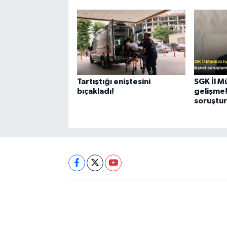
Tartıştığı eniştesini
SGK İl M
bıçakladı!
gelişme
soruştur