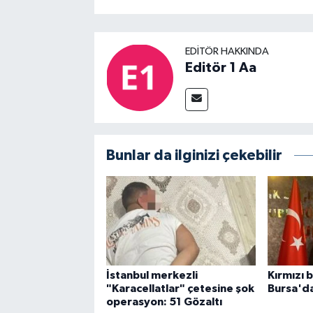
EDITÖR HAKKINDA
Editör 1 Aa
Bunlar da ilginizi çekebilir
İstanbul merkezli
Kırmızı b
"Karacellatlar" çetesine şok
Bursa'da
operasyon: 51 Gözaltı