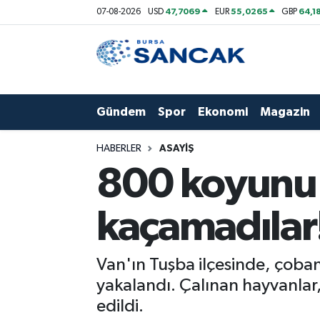
47,7069
55,0265
64,1
07-08-2026
USD
EUR
GBP
Asayiş
Hava Durumu
Bursa
Trafik Durumu
Gündem
Spor
Ekonomi
Magazin
Dünya
Süper Lig Puan Durumu ve Fikstür
HABERLER
ASAYIŞ
Eğitim
Tüm Manşetler
800 koyunu ç
Ekonomi
Son Dakika Haberleri
kaçamadılar
Genel
Haber Arşivi
Van'ın Tuşba ilçesinde, çoba
Gündem
yakalandı. Çalınan hayvanlar, 
edildi.
Magazin