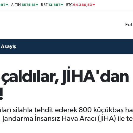
897
6574.81
13.887
64.360,53
ALTIN
BİST
BTC
Fot
Asayiş
aldılar, JİHA'dan
!
nları silahla tehdit ederek 800 küçükbaş 
Jandarma İnsansız Hava Aracı (JİHA) ile tes