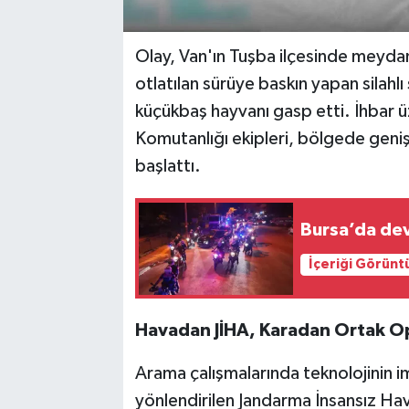
Olay, Van'ın Tuşba ilçesinde meydan
otlatılan sürüye baskın yapan silahl
küçükbaş hayvanı gasp etti. İhbar ü
Komutanlığı ekipleri, bölgede geniş
başlattı.
Bursa’da de
İçeriği Görünt
Havadan JİHA, Karadan Ortak 
Arama çalışmalarında teknolojinin i
yönlendirilen Jandarma İnsansız Hav