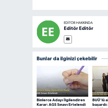
EDITÖR HAKKINDA
Editör Editör
Bunlar da ilginizi çekebilir
Binlerce Adayı İlgilendiren
BUÜ'lü 
Karar: AGS Sınavı Ertelendi
başardı: