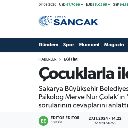
47,7069
55,0265
64,1
07-08-2026
USD
EUR
GBP
Asayiş
Hava Durumu
Bursa
Trafik Durumu
Gündem
Spor
Ekonomi
Magazin
Dünya
Süper Lig Puan Durumu ve Fikstür
HABERLER
EĞITIM
Eğitim
Tüm Manşetler
Çocuklarla il
Ekonomi
Son Dakika Haberleri
Sakarya Büyükşehir Belediye
Genel
Haber Arşivi
Psikolog Merve Nur Çolak’ın “
sorularının cevaplarını anlatt
Gündem
EDITÖR EDITÖR
27.11.2024 - 14:22
EDITÖR
Magazin
YAYINLANMA