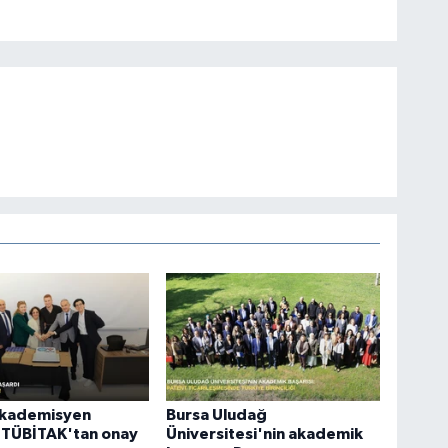
akademisyen
Bursa Uludağ
 TÜBİTAK'tan onay
Üniversitesi'nin akademik