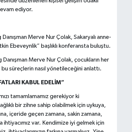
sinde düzenlenen kişisel gelişim odaklı
devam ediyor.
 Danışman Merve Nur Çolak, Sakaryalı anne-
tkin Ebeveynlik” başlıklı konferansta buluştu.
 Danışman Merve Nur Çolak, çocukların her
 bu süreçlerin nasıl yönetileceğini anlattı.
İFATLARI KABUL EDELİM”
rımızı tamamlamamız gerekiyor ki
ğlıklı bir zihne sahip olabilmek için uykuya,
nına, içeride geçen zamana, sakin zamana,
ihtiyacımız var. Kendimize iyi gelmek için
yiz, ihtiyaçlarımızın farkına varmalıyız. Yine