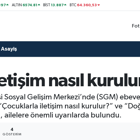
897
6574.81
13.887
64.360,53
ALTIN
BİST
BTC
Fot
Asayiş
etişim nasıl kurulu
si Sosyal Gelişim Merkezi’nde (SGM) ebev
Çocuklarla iletişim nasıl kurulur?” ve “Do
ı, ailelere önemli uyarılarda bulundu.
4
GÖSTERIM