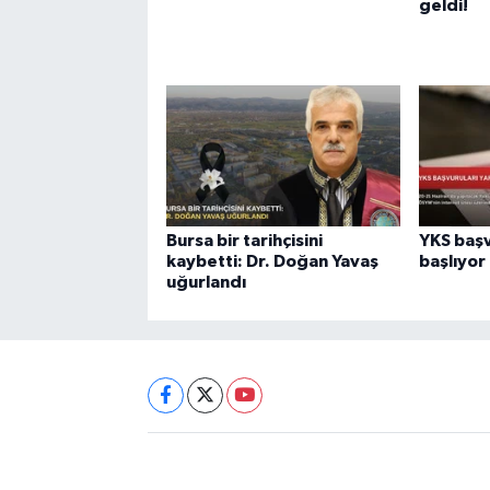
geldi!
Bursa bir tarihçisini
YKS başv
kaybetti: Dr. Doğan Yavaş
başlıyor
uğurlandı