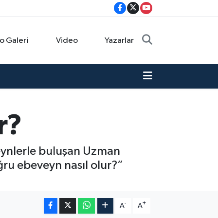
o Galeri
Video
Yazarlar
r?
eynlerle buluşan Uzman
ğru ebeveyn nasıl olur?”
-
+
A
A