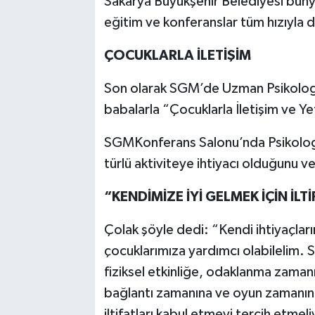
Sakarya Büyükşehir Belediyesi bünye
eğitim ve konferanslar tüm hızıyla 
ÇOCUKLARLA İLETİŞİM
Son olarak SGM’de Uzman Psikolog
babalarla “Çocuklarla İletişim ve Ye
SGMKonferans Salonu’nda Psikolog
türlü aktiviteye ihtiyacı olduğunu ve
“KENDİMİZE İYİ GELMEK İÇİN İLT
Çolak şöyle dedi: “Kendi ihtiyaçla
çocuklarımıza yardımcı olabilelim. Sa
fiziksel etkinliğe, odaklanma zama
bağlantı zamanına ve oyun zamanına 
iltifatları kabul etmeyi tercih etmeli