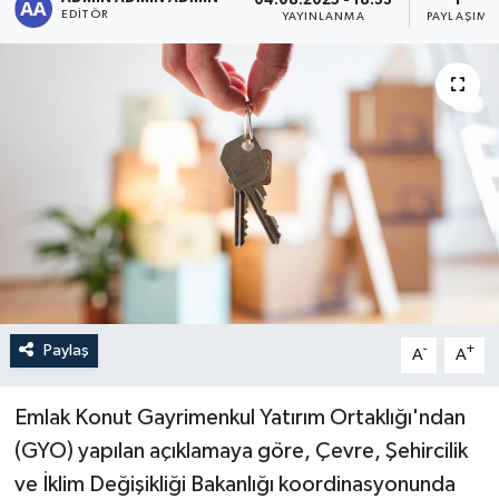
04.08.2025 - 18:33
1
EDITÖR
YAYINLANMA
PAYLAŞIM
Sağlık
Siyaset
Spor
Türkiye
Paylaş
-
+
A
A
Emlak Konut Gayrimenkul Yatırım Ortaklığı'ndan
(GYO) yapılan açıklamaya göre, Çevre, Şehircilik
ve İklim
Değişikliği Bakanlığı koordinasyonunda