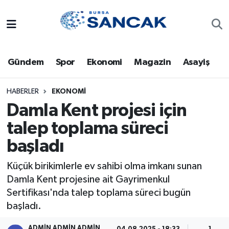
Asayiş
Hava Durumu
Gündem
Spor
Ekonomi
Magazin
Asayiş
Bursa
Trafik Durumu
Dünya
Süper Lig Puan Durumu ve Fikstür
HABERLER
EKONOMI
Damla Kent projesi için
Eğitim
Tüm Manşetler
talep toplama süreci
başladı
Ekonomi
Son Dakika Haberleri
Küçük birikimlerle ev sahibi olma imkanı sunan
Genel
Haber Arşivi
Damla Kent projesine ait Gayrimenkul
Sertifikası'nda talep toplama süreci bugün
Gündem
başladı.
Magazin
ADMİN ADMİN ADMİN