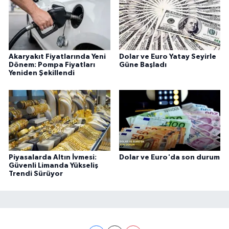
Akaryakıt Fiyatlarında Yeni
Dolar ve Euro Yatay Seyirle
Dönem: Pompa Fiyatları
Güne Başladı
Yeniden Şekillendi
Piyasalarda Altın İvmesi:
Dolar ve Euro'da son durum
Güvenli Limanda Yükseliş
Trendi Sürüyor