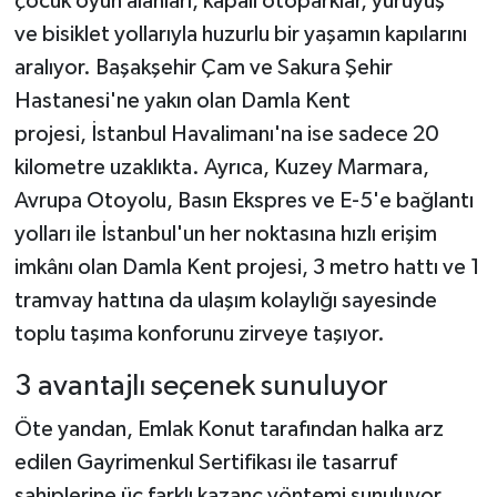
çocuk oyun alanları, kapalı otoparklar, yürüyüş
ve bisiklet yollarıyla huzurlu bir yaşamın kapılarını
aralıyor. Başakşehir Çam ve Sakura Şehir
Hastanesi'ne yakın olan Damla Kent
projesi, İstanbul Havalimanı'na ise sadece 20
kilometre uzaklıkta. Ayrıca, Kuzey Marmara,
Avrupa Otoyolu, Basın Ekspres ve E-5'e bağlantı
yolları ile İstanbul'un her noktasına hızlı erişim
imkânı olan Damla Kent projesi, 3 metro hattı ve 1
tramvay hattına da ulaşım kolaylığı sayesinde
toplu taşıma konforunu zirveye taşıyor.
3 avantajlı seçenek sunuluyor
Öte yandan, Emlak Konut tarafından halka arz
edilen Gayrimenkul Sertifikası ile tasarruf
sahiplerine üç farklı kazanç yöntemi sunuluyor.