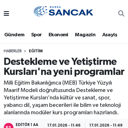
Asayiş
Hava Durumu
Gündem
Spor
Ekonomi
Magazin
Asayiş
Bursa
Trafik Durumu
Dünya
Süper Lig Puan Durumu ve Fikstür
HABERLER
EĞITIM
Destekleme ve Yetiştirme
Eğitim
Tüm Manşetler
Kursları'na yeni programlar
Ekonomi
Son Dakika Haberleri
Milli Eğitim Bakanlığınca (MEB) Türkiye Yüzyılı
Maarif Modeli doğrultusunda Destekleme ve
Genel
Haber Arşivi
Yetiştirme Kursları'nda kültür ve sanat, spor,
yabancı dil, yaşam becerileri ile bilim ve teknoloji
Gündem
alanlarında modüler kurs programları hazırlandı.
Magazin
EDITÖR 1 AA
17.01.2026 - 11:46
17.01.2026 - 11:49