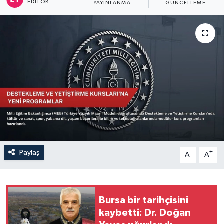
EDITÖR
YAYINLANMA
GÜNCELLEME
Sağlık
Siyaset
Spor
Türkiye
Paylaş
-
+
A
A
Bursa bir tarihçisini
kaybetti: Dr. Doğan