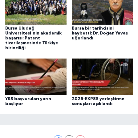
Bursa Uludağ
Bursa bir tarihçisini
Üniversitesi'nin akademik
kaybetti: Dr. Doğan Yavaş
başarısı: Patent
uğurlandı
ticarileşmesinde Türkiye
birinciliği
YKS başvuruları yarın
2026-EKPSS yerleştirme
başlıyor
sonuçları açıklandı