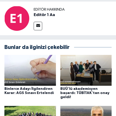
EDITÖR HAKKINDA
Editör 1 Aa
Bunlar da ilginizi çekebilir
Binlerce Adayı İlgilendiren
BUÜ'lü akademisyen
Karar: AGS Sınavı Ertelendi
başardı: TÜBİTAK'tan onay
geldi!