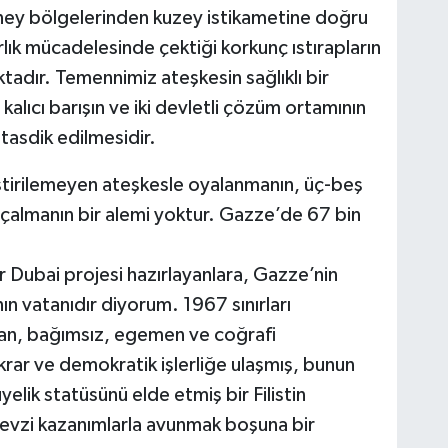
üney bölgelerinden kuzey istikametine doğru
arlık mücadelesinde çektiği korkunç ıstırapların
tadır. Temennimiz ateşkesin sağlıklı bir
alıcı barışın ve iki devletli çözüm ortamının
tasdik edilmesidir.
stirilemeyen ateşkesle oyalanmanın, üç-beş
a çalmanın bir alemi yoktur. Gazze’de 67 bin
 Dubai projesi hazırlayanlara, Gazze’nin
ın vatanıdır diyorum. 1967 sınırları
an, bağımsız, egemen ve coğrafi
krar ve demokratik işlerliğe ulaşmış, bunun
yelik statüsünü elde etmiş bir Filistin
evzi kazanımlarla avunmak boşuna bir