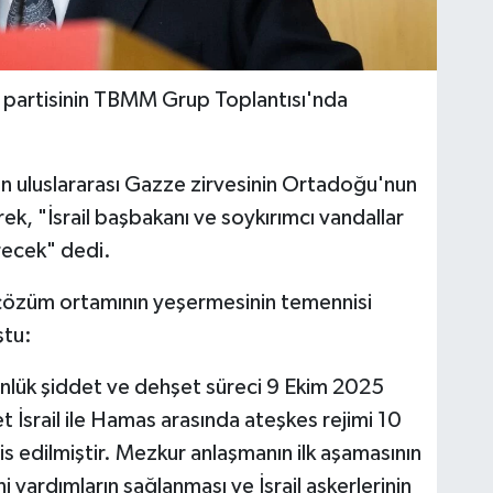
 partisinin TBMM Grup Toplantısı'nda
en uluslararası Gazze zirvesinin Ortadoğu'nun
erek, "İsrail başbakanı ve soykırımcı vandallar
recek" dedi.
li çözüm ortamının yeşermesinin temennisi
ştu:
ünlük şiddet ve dehşet süreci 9 Ekim 2025
 İsrail ile Hamas arasında ateşkes rejimi 10
s edilmiştir. Mezkur anlaşmanın ilk aşamasının
i yardımların sağlanması ve İsrail askerlerinin