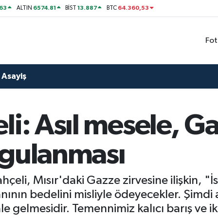
63
6574.81
13.887
64.360,53
ALTIN
BİST
BTC
Fot
Asayiş
li: Asıl mesele, G
ygulanması
li, Mısır'daki Gazze zirvesine ilişkin, "İs
nının bedelini misliyle ödeyecekler. Şimdi 
le gelmesidir. Temennimiz kalıcı barış ve i