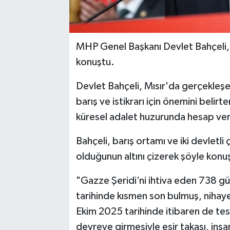
MHP Genel Başkanı Devlet Bahçeli,
konuştu.
Devlet Bahçeli, Mısır'da gerçekleş
barış ve istikrarı için önemini belirt
küresel adalet huzurunda hesap ve
Bahçeli, barış ortamı ve iki devlet
olduğunun altını çizerek şöyle konu
"Gazze Şeridi’ni ihtiva eden 738 g
tarihinde kısmen son bulmuş, nihayet
Ekim 2025 tarihinde itibaren de tesi
devreye girmesiyle esir takası, insan