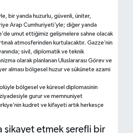
le, bir yanda huzurlu, güvenli, üniter,
uriye Arap Cumhuriyeti’yle; diğer yanda
e’de umut ettiğimiz gelişmelere sahne olacak
rtınalı atmosferinden kurtulacaktır. Gazze’nin
yanında; sivil, diplomatik ve teknik
izma olarak planlanan Uluslararası Görev ve
n yer alması bölgesel huzur ve sükûnete azami
 rolüyle bölgesel ve küresel diplomasinin
n ziyadesiyle gurur ve memnuniyet
iye’nin kudret ve kifayeti artık herkesçe
 şikayet etmek şerefli bir