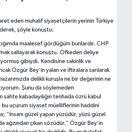
aret eden muhalif siyasetçilerin yerinin Türkiye
ederek, şöyle konuştu:
tığımda maalesef gördüğüm bunlardır. CHP
mak sallayarak konuştu. Öfkeden deliye
yormuş gibiydi. Kendisine sakinlik ve
ak Özgür Bey’in yalan ve iftiralara sarılarak
 nazarımızda delikli kuruşla ne bir değerinin ne
latıyorum. Şunu da söylemeden
 sahte kabadayılığın tenhada özrü kabul
bu uçurum siyaset müelliflerinin haddini
ya; “İnsanı güzel yapan yüzüdür, yüzü güzel
da ağzından çıkan sözüdür.” Özgür Bey’in