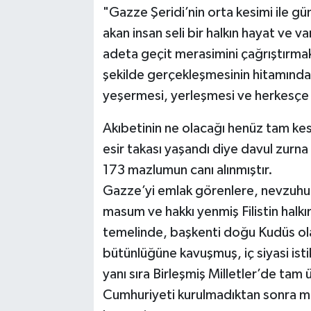
"Gazze Şeridi’nin orta kesimi ile g
akan insan seli bir halkın hayat ve v
adeta geçit merasimini çağrıştırmak
şekilde gerçekleşmesinin hitamında k
yeşermesi, yerleşmesi ve herkesçe 
Akıbetinin ne olacağı henüz tam ke
esir takası yaşandı diye davul zurn
173 mazlumun canı alınmıştır.
Gazze’yi emlak görenlere, nevzuhur
masum ve hakkı yenmiş Filistin halkın
temelinde, başkenti doğu Kudüs ol
bütünlüğüne kavuşmuş, iç siyasi isti
yanı sıra Birleşmiş Milletler’de tam ü
Cumhuriyeti kurulmadıktan sonra m