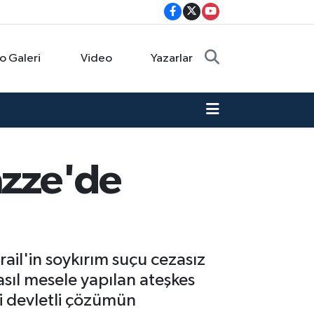
o Galeri
Video
Yazarlar
azze'de
rail'in soykırım suçu cezasız
asıl mesele yapılan ateşkes
ki devletli çözümün