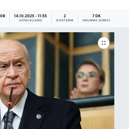
:08
14.10.2025 - 11:55
2
7 DK
GÜNCELLEME
GÖSTERIM
OKUNMA SÜRESI