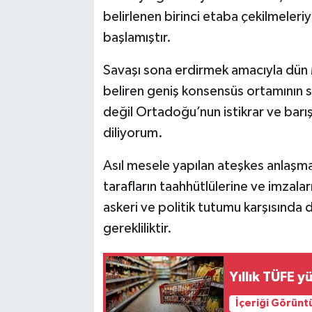
belirlenen birinci etaba çekilmeleri
başlamıştır.
Savaşı sona erdirmek amacıyla dün Mı
beliren geniş konsensüs ortamının sad
değil Ortadoğu’nun istikrar ve barış
diliyorum.
Asıl mesele yapılan ateşkes anlaşma
tarafların taahhütlülerine ve imzalar
askeri ve politik tutumu karşısında d
gerekliliktir.
Yıllık TÜFE y
İçeriği Görünt