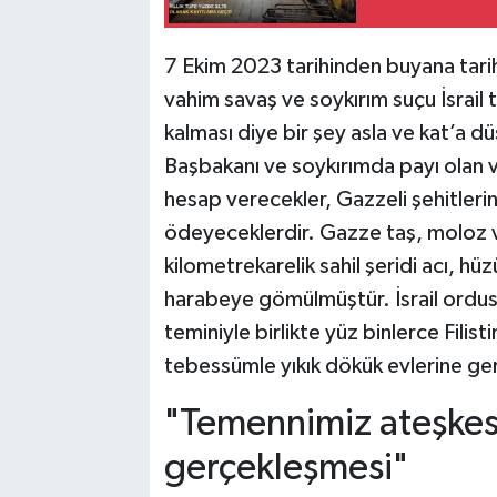
7 Ekim 2023 tarihinden buyana tari
vahim savaş ve soykırım suçu İsrail 
kalması diye bir şey asla ve kat’a 
Başbakanı ve soykırımda payı olan 
hesap verecekler, Gazzeli şehitlerin
ödeyeceklerdir. Gazze taş, moloz 
kilometrekarelik sahil şeridi acı, h
harabeye gömülmüştür. İsrail ordusu
teminiyle birlikte yüz binlerce Filistin
tebessümle yıkık dökük evlerine ge
"Temennimiz ateşkesin
gerçekleşmesi"