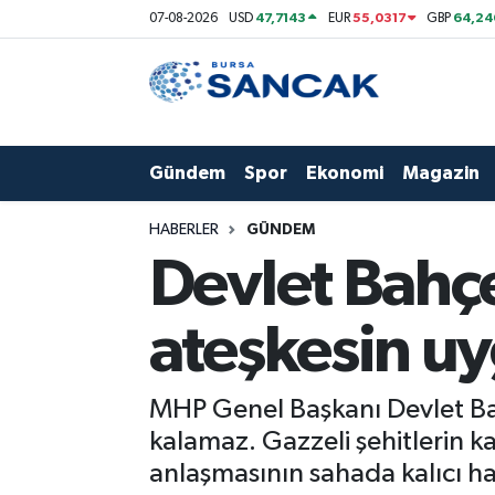
47,7143
55,0317
64,24
07-08-2026
USD
EUR
GBP
Asayiş
Hava Durumu
Bursa
Trafik Durumu
Gündem
Spor
Ekonomi
Magazin
Dünya
Süper Lig Puan Durumu ve Fikstür
HABERLER
GÜNDEM
Eğitim
Tüm Manşetler
Devlet Bahçe
Ekonomi
Son Dakika Haberleri
ateşkesin u
Genel
Haber Arşivi
MHP Genel Başkanı Devlet Bahçe
Gündem
kalamaz. Gazzeli şehitlerin ka
anlaşmasının sahada kalıcı ha
Magazin