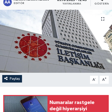
03.10.2025 - 12:43
4
EDITÖR
YAYINLANMA
GÖSTERIM
Sağlık
Siyaset
Spor
Türkiye
Paylaş
-
+
A
A
Numaralar rastgele
değil hiyerarşiyi