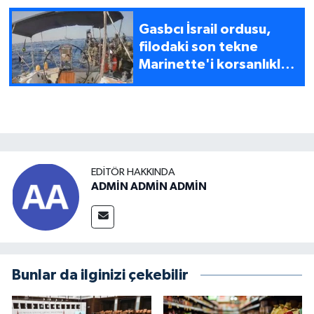
Gasbcı İsrail ordusu,
filodaki son tekne
Marinette'i korsanlıkla
gasbetti
EDITÖR HAKKINDA
ADMİN ADMİN ADMİN
Bunlar da ilginizi çekebilir