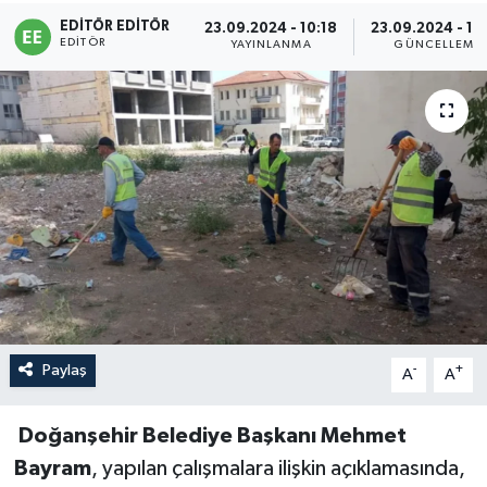
EDITÖR EDITÖR
23.09.2024 - 10:18
23.09.2024 - 10
Sağlık
EDITÖR
YAYINLANMA
GÜNCELLEME
Siyaset
Spor
Türkiye
Paylaş
-
+
A
A
Doğanşehir Belediye Başkanı Mehmet
Bayram
, yapılan çalışmalara ilişkin açıklamasında,