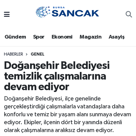
Asayiş
Hava Durumu
Gündem
Spor
Ekonomi
Magazin
Asayiş
Bursa
Trafik Durumu
Dünya
Süper Lig Puan Durumu ve Fikstür
HABERLER
GENEL
Doğanşehir Belediyesi
Eğitim
Tüm Manşetler
temizlik çalışmalarına
devam ediyor
Ekonomi
Son Dakika Haberleri
Doğanşehir Belediyesi, ilçe genelinde
Genel
Haber Arşivi
gerçekleştirdiği çalışmalarla vatandaşlara daha
konforlu ve temiz bir yaşam alanı sunmaya devam
Gündem
ediyor. Ekipler, ilçenin dört bir yanında düzenli
olarak çalışmalarına aralıksız devam ediyor.
Magazin