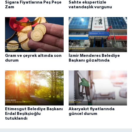
Sigara Fiyatlarına Peş Peşe
Sahte ekspertizle
Zam
vatandaşlık vurgunu
Gram ve çeyrek altında son
İzmir Menderes Belediye
durum
Başkanı gözaltında
Etimesgut Belediye Başkanı
Akaryakıt fiyatlarında
Erdal Beşikçioğlu
güncel durum
tutuklandı