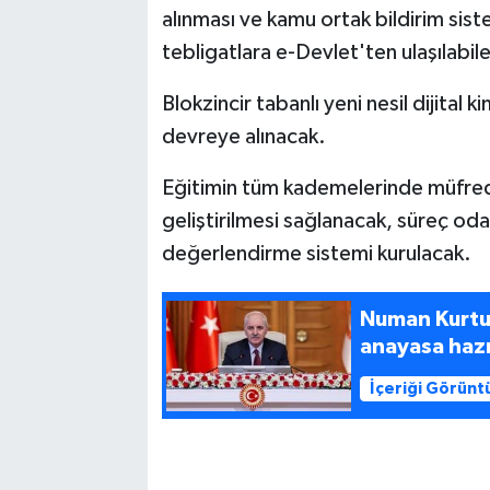
alınması ve kamu ortak bildirim sis
tebligatlara e-Devlet'ten ulaşılabil
Blokzincir tabanlı yeni nesil dijital k
devreye alınacak.
Eğitimin tüm kademelerinde müfreda
geliştirilmesi sağlanacak, süreç odakl
değerlendirme sistemi kurulacak.
Numan Kurtulm
anayasa hazı
İçeriği Görünt