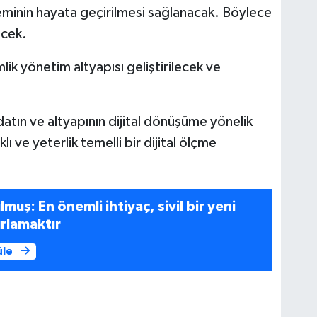
teminin hayata geçirilmesi sağlanacak. Böylece
ecek.
imlik yönetim altyapısı geliştirilecek ve
tın ve altyapının dijital dönüşüme yönelik
ı ve yeterlik temelli bir dijital ölçme
uş: En önemli ihtiyaç, sivil bir yeni
rlamaktır
üle