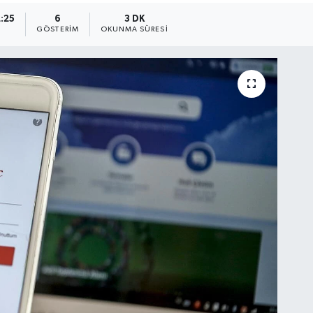
2:25
6
3 DK
GÖSTERIM
OKUNMA SÜRESI