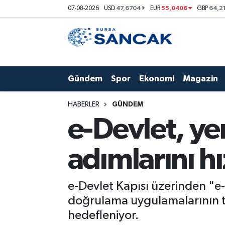
47,6704
55,0406
64,2
07-08-2026
USD
EUR
GBP
Asayiş
Hava Durumu
Bursa
Trafik Durumu
Gündem
Spor
Ekonomi
Magazin
Dünya
Süper Lig Puan Durumu ve Fikstür
HABERLER
GÜNDEM
Eğitim
Tüm Manşetler
e-Devlet, ye
Ekonomi
Son Dakika Haberleri
adımlarını h
Genel
Haber Arşivi
e-Devlet Kapısı üzerinden "e
Gündem
doğrulama uygulamalarının ta
hedefleniyor.
Magazin