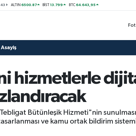
143
6500.87
13.799
64.643,95
ALTIN
BİST
BTC
Fot
Asayiş
ni hizmetlerle diji
ızlandıracak
-Tebligat Bütünleşik Hizmeti"nin sunulması
sarlanması ve kamu ortak bildirim sistemi