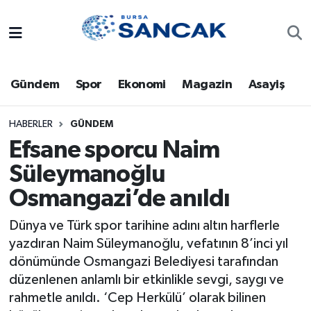
Asayiş
Hava Durumu
Gündem
Spor
Ekonomi
Magazin
Asayiş
Bursa
Trafik Durumu
Dünya
Süper Lig Puan Durumu ve Fikstür
HABERLER
GÜNDEM
Efsane sporcu Naim
Eğitim
Tüm Manşetler
Süleymanoğlu
Osmangazi’de anıldı
Ekonomi
Son Dakika Haberleri
Dünya ve Türk spor tarihine adını altın harflerle
Genel
Haber Arşivi
yazdıran Naim Süleymanoğlu, vefatının 8’inci yıl
dönümünde Osmangazi Belediyesi tarafından
Gündem
düzenlenen anlamlı bir etkinlikle sevgi, saygı ve
rahmetle anıldı. ‘Cep Herkülü’ olarak bilinen
Magazin