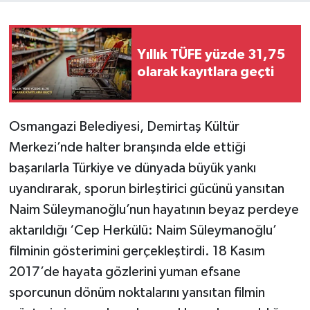
Yıllık TÜFE yüzde 31,75
olarak kayıtlara geçti
Osmangazi Belediyesi, Demirtaş Kültür
Merkezi’nde halter branşında elde ettiği
başarılarla Türkiye ve dünyada büyük yankı
uyandırarak, sporun birleştirici gücünü yansıtan
Naim Süleymanoğlu’nun hayatının beyaz perdeye
aktarıldığı ‘Cep Herkülü: Naim Süleymanoğlu’
filminin gösterimini gerçekleştirdi. 18 Kasım
2017’de hayata gözlerini yuman efsane
sporcunun dönüm noktalarını yansıtan filmin