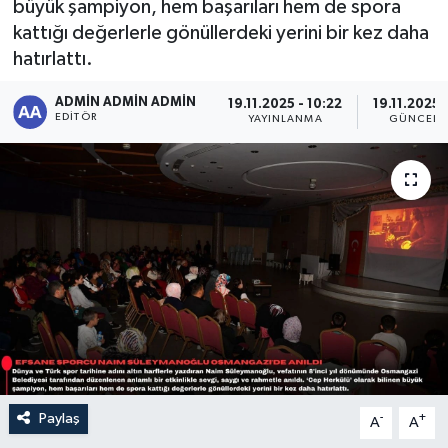
büyük şampiyon, hem başarıları hem de spora
kattığı değerlerle gönüllerdeki yerini bir kez daha
Sağlık
hatırlattı.
Siyaset
ADMİN ADMİN ADMİN
19.11.2025 - 10:22
19.11.2025 -
EDITÖR
YAYINLANMA
GÜNCELL
Spor
Türkiye
Paylaş
-
+
A
A