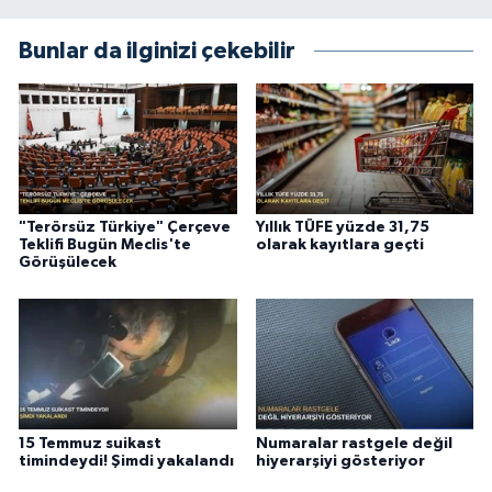
Bunlar da ilginizi çekebilir
"Terörsüz Türkiye" Çerçeve
Yıllık TÜFE yüzde 31,75
Teklifi Bugün Meclis'te
olarak kayıtlara geçti
Görüşülecek
15 Temmuz suikast
Numaralar rastgele değil
timindeydi! Şimdi yakalandı
hiyerarşiyi gösteriyor