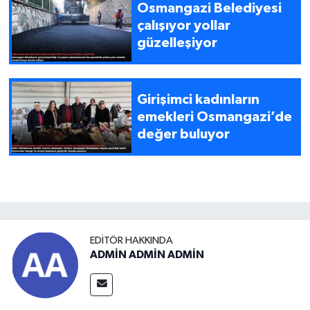
Osmangazi Belediyesi
çalışıyor yollar
güzelleşiyor
Girişimci kadınların
emekleri Osmangazi’de
değer buluyor
EDITÖR HAKKINDA
ADMİN ADMİN ADMİN