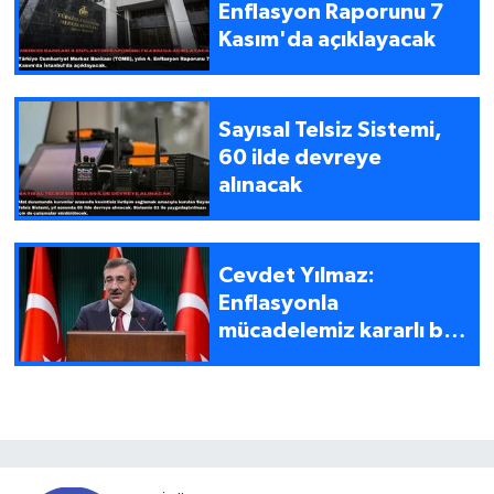
Enflasyon Raporunu 7
Kasım'da açıklayacak
Sayısal Telsiz Sistemi,
60 ilde devreye
alınacak
Cevdet Yılmaz:
Enflasyonla
mücadelemiz kararlı bir
şekilde devam
etmektedir