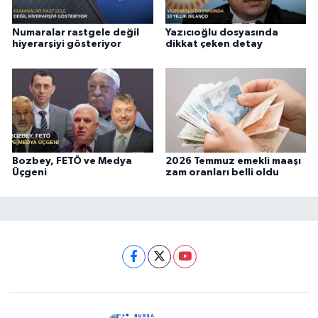
Numaralar rastgele değil
Yazıcıoğlu dosyasında
hiyerarşiyi gösteriyor
dikkat çeken detay
Bozbey, FETÖ ve Medya
2026 Temmuz emekli maaşı
Üçgeni
zam oranları belli oldu