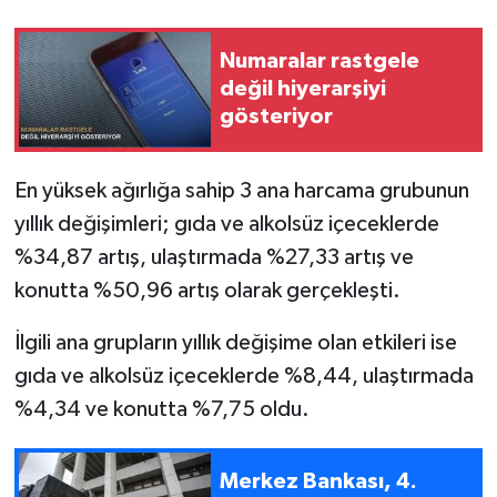
Numaralar rastgele
değil hiyerarşiyi
gösteriyor
En yüksek ağırlığa sahip 3 ana harcama grubunun
yıllık değişimleri; gıda ve alkolsüz içeceklerde
%34,87 artış, ulaştırmada %27,33 artış ve
konutta %50,96 artış olarak gerçekleşti.
İlgili ana grupların yıllık değişime olan etkileri ise
gıda ve alkolsüz içeceklerde %8,44, ulaştırmada
%4,34 ve konutta %7,75 oldu.
Merkez Bankası, 4.