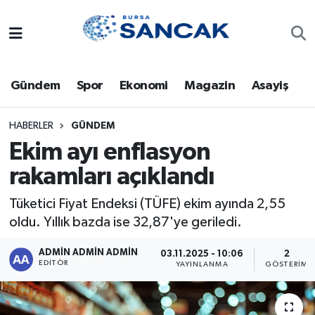
Asayiş
Hava Durumu
Gündem
Spor
Ekonomi
Magazin
Asayiş
Bursa
Trafik Durumu
Dünya
Süper Lig Puan Durumu ve Fikstür
HABERLER
GÜNDEM
Ekim ayı enflasyon
Eğitim
Tüm Manşetler
rakamları açıklandı
Ekonomi
Son Dakika Haberleri
Tüketici Fiyat Endeksi (TÜFE) ekim ayında 2,55
oldu. Yıllık bazda ise 32,87'ye geriledi.
Genel
Haber Arşivi
ADMİN ADMİN ADMİN
03.11.2025 - 10:06
2
EDITÖR
YAYINLANMA
GÖSTERIM
Gündem
Magazin