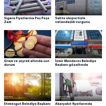
Sigara Fiyatlarına Peş Peşe
Sahte ekspertizle
Zam
vatandaşlık vurgunu
Gram ve çeyrek altında son
İzmir Menderes Belediye
durum
Başkanı gözaltında
Etimesgut Belediye Başkanı
Akaryakıt fiyatlarında