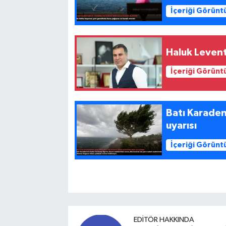
İçeriği Görünt
Haluk Levent
İçeriği Görünt
Batı Karaden
uyarısı
İçeriği Görünt
EDITÖR HAKKINDA