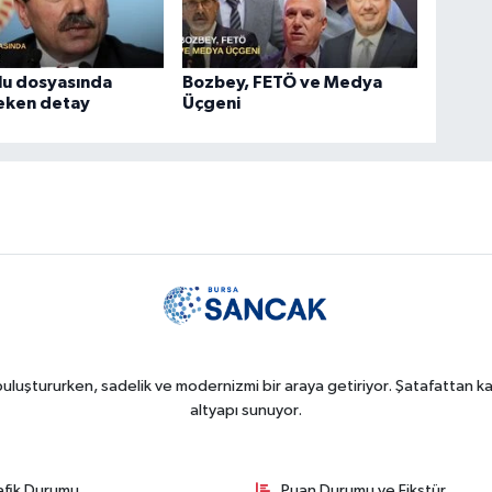
lu dosyasında
Bozbey, FETÖ ve Medya
çeken detay
Üçgeni
uluştururken, sadelik ve modernizmi bir araya getiriyor. Şatafattan kaç
altyapı sunuyor.
afik Durumu
Puan Durumu ve Fikstür