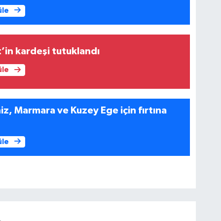
üle
’in kardeşi tutuklandı
üle
iz, Marmara ve Kuzey Ege için fırtına
üle