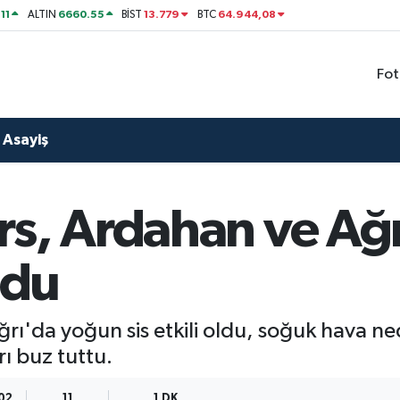
11
6660.55
13.779
64.944,08
ALTIN
BİST
BTC
Fot
Asayiş
rs, Ardahan ve Ağ
ldu
ı'da yoğun sis etkili oldu, soğuk hava ned
rı buz tuttu.
:02
11
1 DK