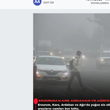
EDITÖR
YAYINLANMA
Sağlık
Siyaset
Spor
Türkiye