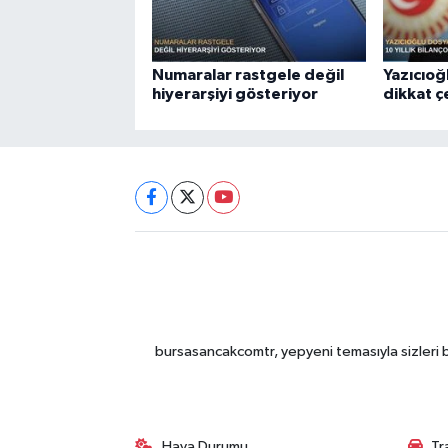
Numaralar rastgele değil
Yazıcıoğ
hiyerarşiyi gösteriyor
dikkat 
bursasancakcomtr, yepyeni temasıyla sizleri b
Hava Durumu
Tr