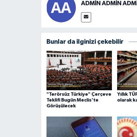
ADMİN ADMİN ADM
Bunlar da ilginizi çekebilir
"Terörsüz Türkiye" Çerçeve
Yıllık T
Teklifi Bugün Meclis'te
olarak k
Görüşülecek