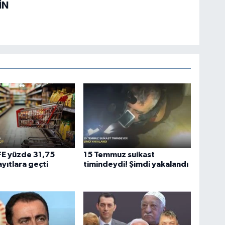
İN
ÜFE yüzde 31,75
15 Temmuz suikast
ayıtlara geçti
timindeydi! Şimdi yakalandı