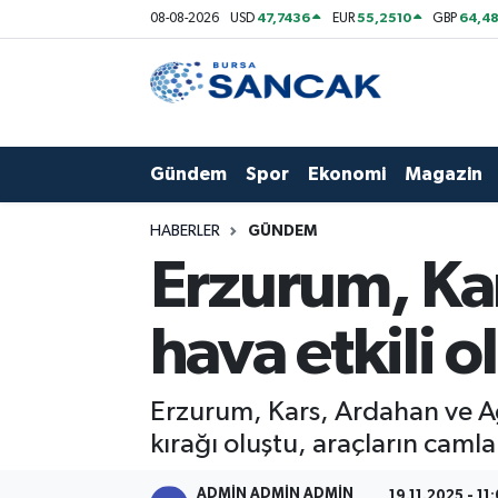
47,7436
55,2510
64,48
08-08-2026
USD
EUR
GBP
Asayiş
Hava Durumu
Bursa
Trafik Durumu
Gündem
Spor
Ekonomi
Magazin
Dünya
Süper Lig Puan Durumu ve Fikstür
HABERLER
GÜNDEM
Eğitim
Tüm Manşetler
Erzurum, Ka
Ekonomi
Son Dakika Haberleri
hava etkili o
Genel
Haber Arşivi
Erzurum, Kars, Ardahan ve Ağr
Gündem
kırağı oluştu, araçların camla
Magazin
ADMİN ADMİN ADMİN
19.11.2025 - 11