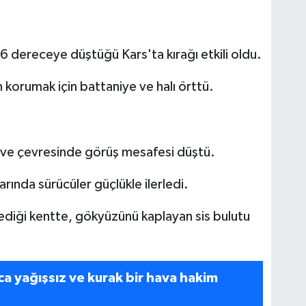
a 6 dereceye düştüğü Kars'ta kırağı etkili oldu.
 korumak için battaniye ve halı örttü.
zi ve çevresinde görüş mesafesi düştü.
arında sürücüler güçlükle ilerledi.
erlediği kentte, gökyüzünü kaplayan sis bulutu
a yağışsız ve kurak bir hava hakim