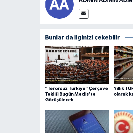
ADMİN ADMİN ADM
Bunlar da ilginizi çekebilir
"Terörsüz Türkiye" Çerçeve
Yıllık T
Teklifi Bugün Meclis'te
olarak k
Görüşülecek