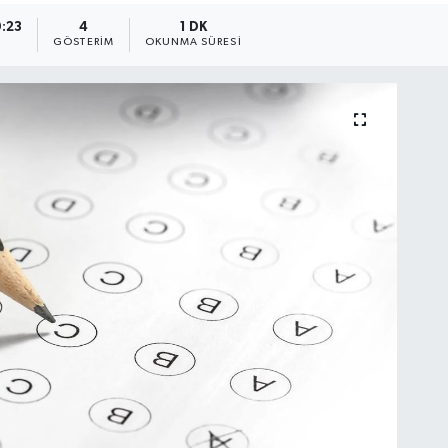
9:23
4
1 DK
GÖSTERIM
OKUNMA SÜRESI