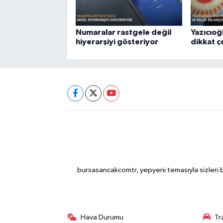
Numaralar rastgele değil
Yazıcıoğ
hiyerarşiyi gösteriyor
dikkat 
bursasancakcomtr, yepyeni temasıyla sizleri b
Hava Durumu
Tr