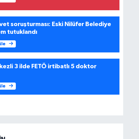
vet soruşturması: Eski Nilüfer Belediye
em tutuklandı
üle
ezli 3 ilde FETÖ irtibatlı 5 doktor
üle