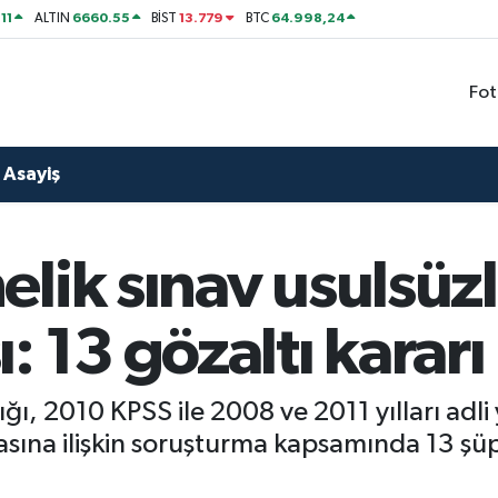
11
6660.55
13.779
64.998,24
ALTIN
BİST
BTC
Fot
Asayiş
lik sınav usulsüz
: 13 gözaltı kararı
, 2010 KPSS ile 2008 ve 2011 yılları adli y
sına ilişkin soruşturma kapsamında 13 şüp