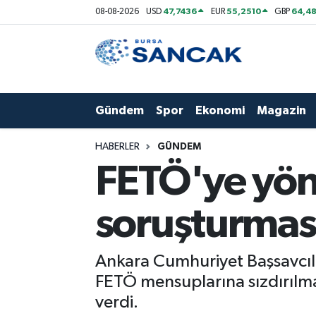
47,7436
55,2510
64,48
08-08-2026
USD
EUR
GBP
Asayiş
Hava Durumu
Bursa
Trafik Durumu
Gündem
Spor
Ekonomi
Magazin
Dünya
Süper Lig Puan Durumu ve Fikstür
HABERLER
GÜNDEM
Eğitim
Tüm Manşetler
FETÖ'ye yöne
Ekonomi
Son Dakika Haberleri
soruşturması
Genel
Haber Arşivi
Ankara Cumhuriyet Başsavcılığı
Gündem
FETÖ mensuplarına sızdırılma
verdi.
Magazin