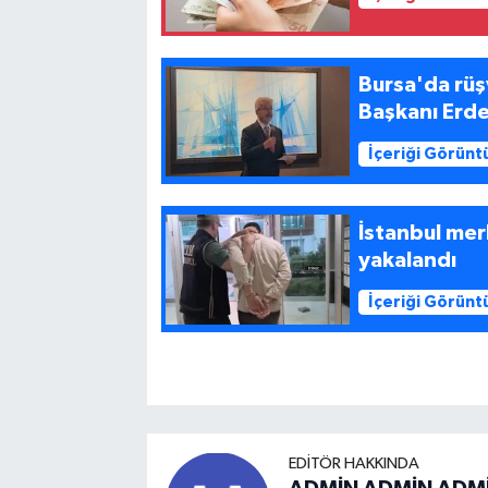
Bursa'da rüş
Başkanı Erd
İçeriği Görünt
İstanbul merk
yakalandı
İçeriği Görünt
EDITÖR HAKKINDA