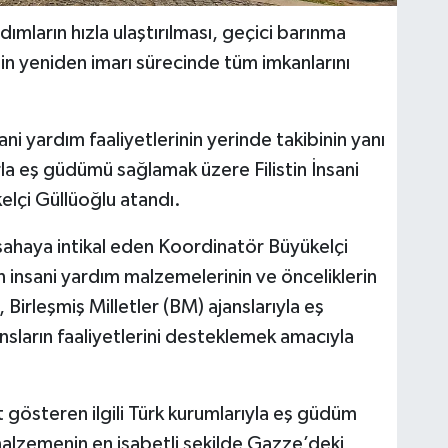
ımların hızla ulaştırılması, geçici barınma
in yeniden imarı sürecinde tüm imkanlarını
i yardım faaliyetlerinin yerinde takibinin yanı
arla eş güdümü sağlamak üzere Filistin İnsani
lçi Güllüoğlu atandı.
 sahaya intikal eden Koordinatör Büyükelçi
 insani yardım malzemelerinin ve önceliklerin
Birleşmiş Milletler (BM) ajanslarıyla eş
arın faaliyetlerini desteklemek amacıyla
 gösteren ilgili Türk kurumlarıyla eş güdüm
alzemenin en isabetli şekilde Gazze’deki