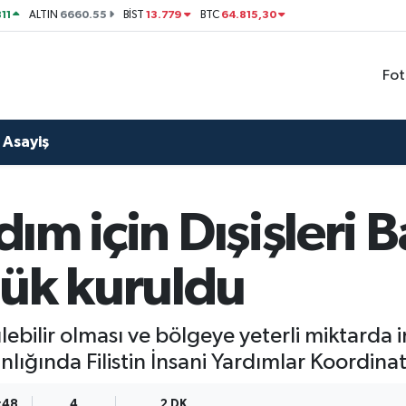
11
6660.55
13.779
64.815,30
ALTIN
BİST
BTC
Fot
Asayiş
rdım için Dışişleri
lük kuruldu
ebilir olması ve bölgeye yeterli miktarda 
akanlığında Filistin İnsani Yardımlar Koordin
3:48
4
2 DK