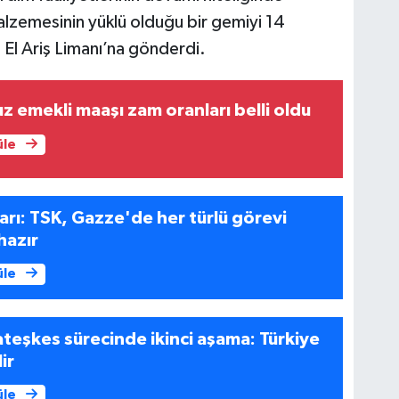
alzemesinin yüklü olduğu bir gemiyi 14
 El Ariş Limanı’na gönderdi.
emekli maaşı zam oranları belli oldu
üle
rı: TSK, Gazze'de her türlü görevi
hazır
üle
teşkes sürecinde ikinci aşama: Türkiye
ir
üle