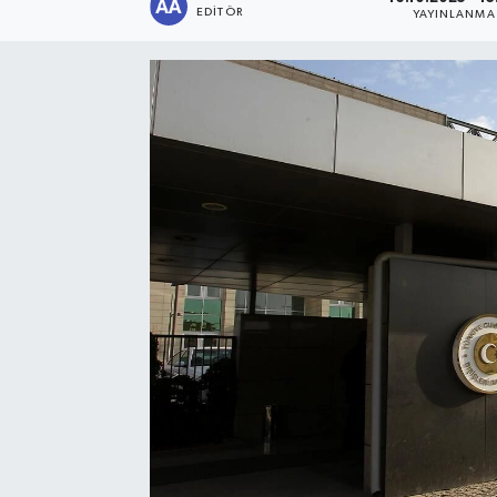
EDITÖR
YAYINLANMA
Sağlık
Siyaset
Spor
Türkiye