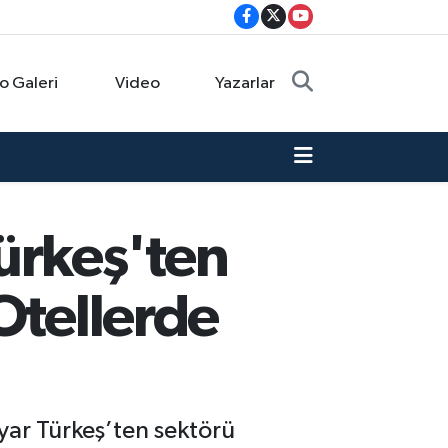
o Galeri
Video
Yazarlar
ürkeş'ten
Otellerde
yar Türkeş’ten sektörü