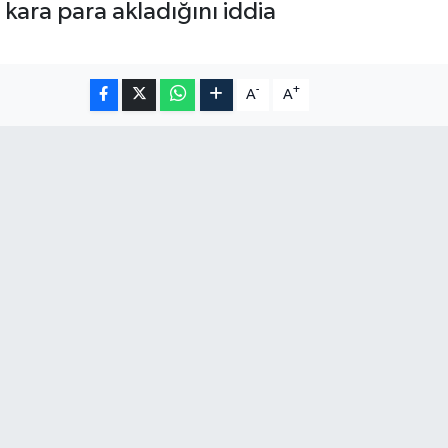
 kara para akladığını iddia
-
+
A
A