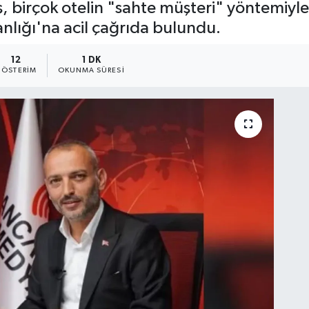
eş, birçok otelin "sahte müşteri" yöntemiyle
nlığı'na acil çağrıda bulundu.
12
1 DK
ÖSTERIM
OKUNMA SÜRESI