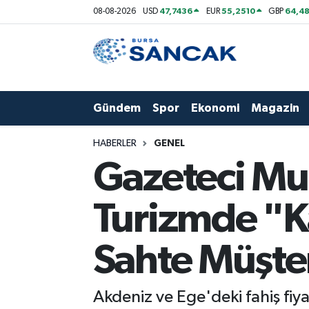
47,7436
55,2510
64,48
08-08-2026
USD
EUR
GBP
Asayiş
Hava Durumu
Bursa
Trafik Durumu
Gündem
Spor
Ekonomi
Magazin
Dünya
Süper Lig Puan Durumu ve Fikstür
HABERLER
GENEL
Eğitim
Tüm Manşetler
Gazeteci Mu
Ekonomi
Son Dakika Haberleri
Turizmde "Ka
Genel
Haber Arşivi
Sahte Müşter
Gündem
Akdeniz ve Ege'deki fahiş fiy
Magazin