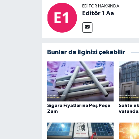
EDITÖR HAKKINDA
Editör 1 Aa
Bunlar da ilginizi çekebilir
Sigara Fiyatlarına Peş Peşe
Sahte ek
Zam
vatandaş