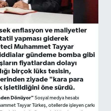
ek enflasyon ve maliyetler
n tatil yapması giderek
eteci Muhammet Tayyar
ı iddialar gündeme bomba gibi
ların fiyatlardan dolayı
ğı birçok lüks tesisin,
lerinden ziyade "kara para
işletildiğini öne sürdü.
inden Dönüyor"
Sosyal medya hesabı
ammet Tayyar Türkeş, otellerde işleyen çarkı