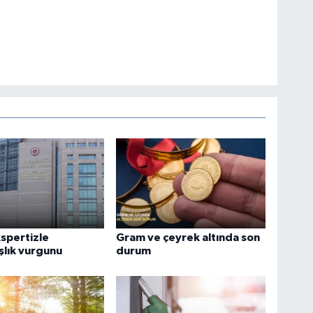
spertizle
Gram ve çeyrek altında son
lık vurgunu
durum