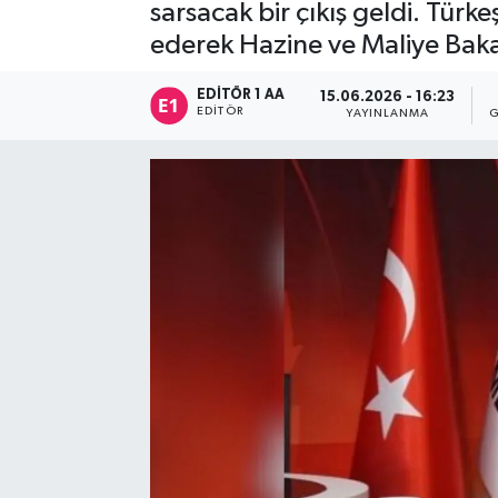
sarsacak bir çıkış geldi. Türk
Sağlık
ederek Hazine ve Maliye Baka
Siyaset
EDITÖR 1 AA
15.06.2026 - 16:23
EDITÖR
YAYINLANMA
G
Spor
Türkiye