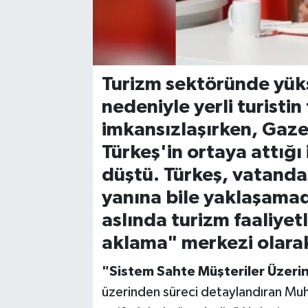
Turizm sektöründe yüks
nedeniyle yerli turisti
imkansızlaşırken, Gaz
Türkeş'in ortaya attığ
düştü. Türkeş, vatandaş
yanına bile yaklaşamadı
aslında turizm faaliyet
aklama" merkezi olarak 
"Sistem Sahte Müşteriler Üzer
üzerinden süreci detaylandıran Muh