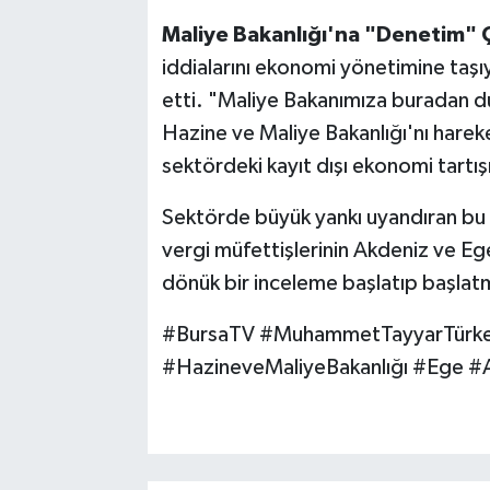
Maliye Bakanlığı'na "Denetim" Ç
iddialarını ekonomi yönetimine taş
etti. "Maliye Bakanımıza buradan du
Hazine ve Maliye Bakanlığı'nı harek
sektördeki kayıt dışı ekonomi tartış
Sektörde büyük yankı uyandıran bu id
vergi müfettişlerinin Akdeniz ve Ege
dönük bir inceleme başlatıp başlatm
#BursaTV #MuhammetTayyarTürkeş
#HazineveMaliyeBakanlığı #Ege #