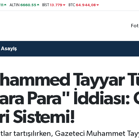
11
6660.55
13.779
64.944,08
ALTIN
BİST
BTC
Fot
Asayiş
hammed Tayyar T
ra Para" İddiası: 
i Sistemi!
atlar tartışılırken, Gazeteci Muhammet Tay