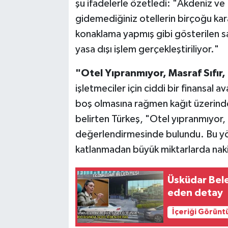
şu ifadelerle özetledi: "Akdeniz ve 
gidemediğiniz otellerin birçoğu kara
konaklama yapmış gibi gösterilen sa
yasa dışı işlem gerçekleştiriliyor."
"Otel Yıpranmıyor, Masraf Sıfır,
işletmeciler için ciddi bir finansal a
boş olmasına rağmen kağıt üzerinde 
belirten Türkeş, "Otel yıpranmıyor, 
değerlendirmesinde bulundu. Bu y
katlanmadan büyük miktarlarda nakit
Üsküdar Bele
eden detay
İçeriği Görünt