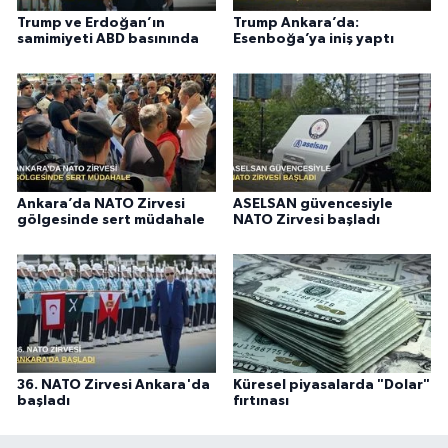
Trump ve Erdoğan’ın
Trump Ankara’da:
samimiyeti ABD basınında
Esenboğa’ya iniş yaptı
Ankara’da NATO Zirvesi
ASELSAN güvencesiyle
gölgesinde sert müdahale
NATO Zirvesi başladı
36. NATO Zirvesi Ankara'da
Küresel piyasalarda "Dolar"
başladı
fırtınası