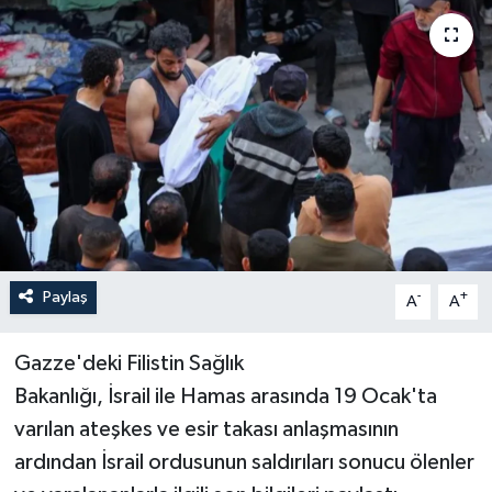
Sağlık
Siyaset
Spor
Türkiye
Paylaş
-
+
A
A
Gazze'deki Filistin Sağlık
Bakanlığı, İsrail ile Hamas arasında 19 Ocak'ta
varılan ateşkes ve esir takası anlaşmasının
ardından İsrail ordusunun saldırıları sonucu ölenler