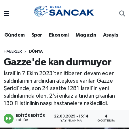
Asayiş
Hava Durumu
Gündem
Spor
Ekonomi
Magazin
Asayiş
Bursa
Trafik Durumu
Dünya
Süper Lig Puan Durumu ve Fikstür
HABERLER
DÜNYA
Gazze'de kan durmuyor
Eğitim
Tüm Manşetler
İsrail'in 7 Ekim 2023'ten itibaren devam eden
saldırılarının ardından ateşkese varılan Gazze
Ekonomi
Son Dakika Haberleri
Şeridi'nde, son 24 saatte 128'i İsrail'in yeni
Genel
Haber Arşivi
saldırılarında ölen, 2'si enkaz altından çıkarılan
130 Filistinlinin naaşı hastanelere nakledildi.
Gündem
EDITÖR EDITÖR
22.03.2025 - 15:14
4
EDITÖR
YAYINLANMA
GÖSTERIM
Magazin