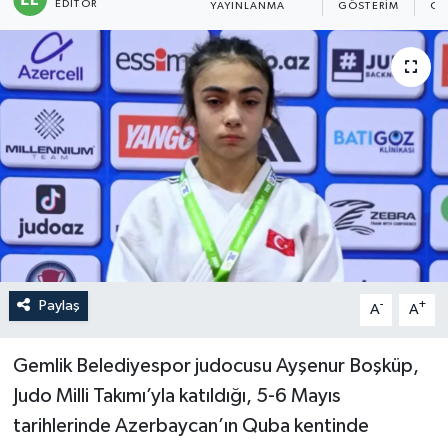
EDITÖR
YAYINLANMA
GÖSTERIM
OK
Sağlık
Siyaset
Spor
Türkiye
Paylaş
-
+
A
A
Gemlik Belediyespor judocusu Ayşenur Boşküp,
Judo Milli Takımı’yla katıldığı, 5-6 Mayıs
tarihlerinde Azerbaycan’ın Quba kentinde