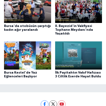
Bursa'da otobüsün çarptığı
II. Bayezid'in Vakfiyesi
kadın ağır yaralandı
Tophane Meydanı'nda
Yaşatıldı
Bursa Kestel'de Yaz
İlk Payitahtın Vakıf Hafızası
Eğlenceleri Başlıyor
3 Ciltlik Eserde Hayat Buldu