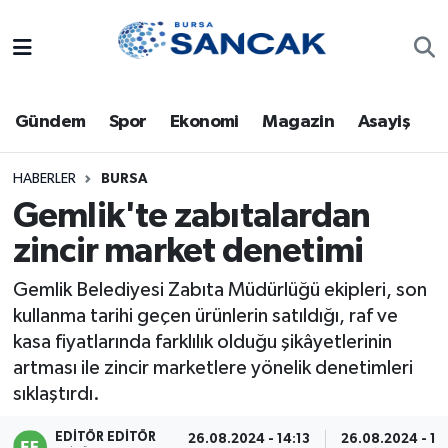
Asayiş
Hava Durumu
Gündem
Spor
Ekonomi
Magazin
Asayiş
Bursa
Trafik Durumu
Dünya
Süper Lig Puan Durumu ve Fikstür
HABERLER
BURSA
Gemlik'te zabıtalardan
Eğitim
Tüm Manşetler
zincir market denetimi
Ekonomi
Son Dakika Haberleri
Gemlik Belediyesi Zabıta Müdürlüğü ekipleri, son
kullanma tarihi geçen ürünlerin satıldığı, raf ve
Genel
Haber Arşivi
kasa fiyatlarında farklılık olduğu şikâyetlerinin
artması ile zincir marketlere yönelik denetimleri
Gündem
sıklaştırdı.
Magazin
EDITÖR EDITÖR
26.08.2024 - 14:13
26.08.2024 - 14