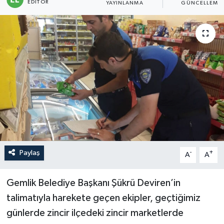
EDITÖR
YAYINLANMA
GÜNCELLEME
Sağlık
Siyaset
Spor
Türkiye
Paylaş
-
+
A
A
Gemlik Belediye Başkanı Şükrü Deviren’in
talimatıyla harekete geçen ekipler, geçtiğimiz
günlerde zincir ilçedeki zincir marketlerde