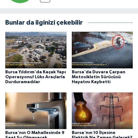
Bunlar da ilginizi çekebilir
Bursa Yıldırım'da Kaçak Yapı
Bursa'da Duvara Çarpan
Operasyonu! Lüks Araçlarla
Motosikletin Sürücüsü
Durduramadılar
Hayatını Kaybetti
Bursa'nın O Mahallesinde 9
Bursa'nın 10 İlçesine
Saat Su Olmayacak
Elektrik Ne Zaman Gelecek?