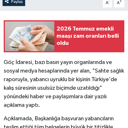
Paylaş
-
+
A
A
2026 Temmuz emekli
maaşı zam oranları belli
oldu
Göç İdaresi, bazı basın yayın organlarında ve
sosyal medya hesaplarında yer alan, "Sahte sağlık
raporuyla, yabancı uyruklu bir kişinin Türkiye'de
kalış süresinin usulsüz biçimde uzatıldığı"
yönündeki haber ve paylaşımlara dair yazılı
açıklama yaptı.
Açıklamada, Başkanlığa başvuran yabancıların
teslim ettiği tüm belgelerin büyük bir titizlikle