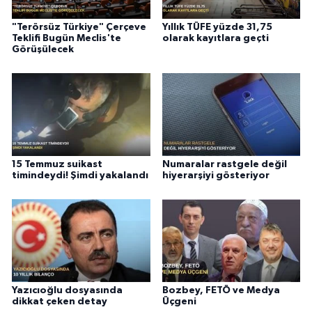
"Terörsüz Türkiye" Çerçeve
Yıllık TÜFE yüzde 31,75
Teklifi Bugün Meclis'te
olarak kayıtlara geçti
Görüşülecek
15 Temmuz suikast
Numaralar rastgele değil
timindeydi! Şimdi yakalandı
hiyerarşiyi gösteriyor
Yazıcıoğlu dosyasında
Bozbey, FETÖ ve Medya
dikkat çeken detay
Üçgeni