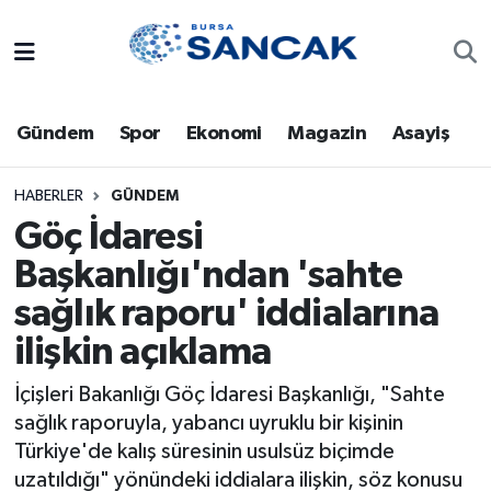
Asayiş
Hava Durumu
Gündem
Spor
Ekonomi
Magazin
Asayiş
Bursa
Trafik Durumu
Dünya
Süper Lig Puan Durumu ve Fikstür
HABERLER
GÜNDEM
Göç İdaresi
Eğitim
Tüm Manşetler
Başkanlığı'ndan 'sahte
sağlık raporu' iddialarına
Ekonomi
Son Dakika Haberleri
ilişkin açıklama
Genel
Haber Arşivi
İçişleri Bakanlığı Göç İdaresi Başkanlığı, "Sahte
Gündem
sağlık raporuyla, yabancı uyruklu bir kişinin
Türkiye'de kalış süresinin usulsüz biçimde
Magazin
uzatıldığı" yönündeki iddialara ilişkin, söz konusu