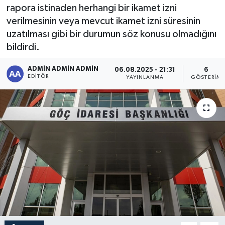
rapora istinaden herhangi bir ikamet izni
Sağlık
verilmesinin veya mevcut ikamet izni süresinin
uzatılması gibi bir durumun söz konusu olmadığını
Siyaset
bildirdi.
Spor
ADMİN ADMİN ADMİN
06.08.2025 - 21:31
6
EDITÖR
YAYINLANMA
GÖSTERIM
Türkiye