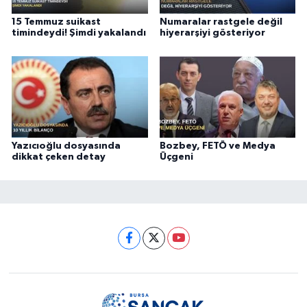
15 Temmuz suikast
Numaralar rastgele değil
timindeydi! Şimdi yakalandı
hiyerarşiyi gösteriyor
Yazıcıoğlu dosyasında
Bozbey, FETÖ ve Medya
dikkat çeken detay
Üçgeni