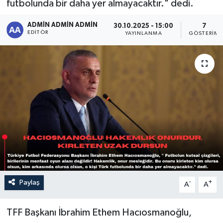
futbolunda bir daha yer almayacaktır." dedi.
Sağlık
ADMİN ADMİN ADMİN
30.10.2025 - 15:00
7
EDITÖR
YAYINLANMA
GÖSTERIM
Siyaset
Spor
Türkiye
Paylaş
-
+
A
A
TFF Başkanı İbrahim Ethem Hacıosmanoğlu,