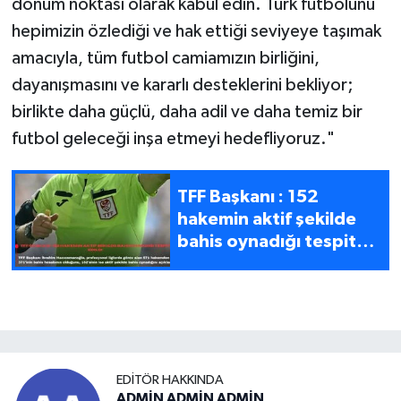
dönüm noktası olarak kabul edin. Türk futbolunu
hepimizin özlediği ve hak ettiği seviyeye taşımak
amacıyla, tüm futbol camiamızın birliğini,
dayanışmasını ve kararlı desteklerini bekliyor;
birlikte daha güçlü, daha adil ve daha temiz bir
futbol geleceği inşa etmeyi hedefliyoruz."
TFF Başkanı : 152
hakemin aktif şekilde
bahis oynadığı tespit
edildi
EDITÖR HAKKINDA
ADMİN ADMİN ADMİN