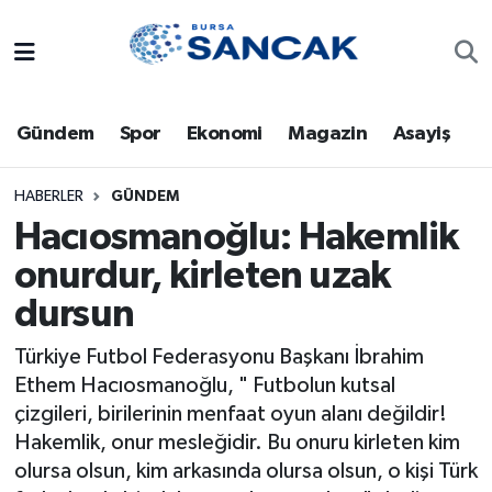
Asayiş
Hava Durumu
Gündem
Spor
Ekonomi
Magazin
Asayiş
Bursa
Trafik Durumu
Dünya
Süper Lig Puan Durumu ve Fikstür
HABERLER
GÜNDEM
Hacıosmanoğlu: Hakemlik
Eğitim
Tüm Manşetler
onurdur, kirleten uzak
dursun
Ekonomi
Son Dakika Haberleri
Türkiye Futbol Federasyonu Başkanı İbrahim
Genel
Haber Arşivi
Ethem Hacıosmanoğlu, " Futbolun kutsal
çizgileri, birilerinin menfaat oyun alanı değildir!
Gündem
Hakemlik, onur mesleğidir. Bu onuru kirleten kim
olursa olsun, kim arkasında olursa olsun, o kişi Türk
Magazin