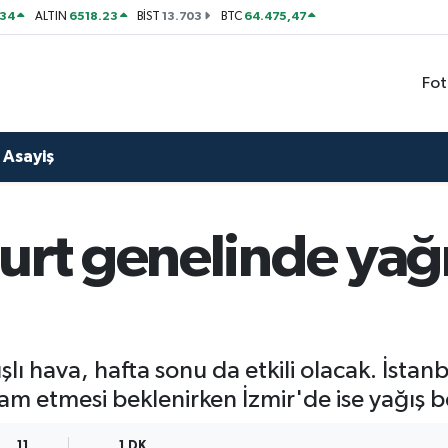
534
6518.23
13.703
64.475,47
ALTIN
BİST
BTC
Fot
Asayiş
urt genelinde yağış
ışlı hava, hafta sonu da etkili olacak. İsta
m etmesi beklenirken İzmir'de ise yağış b
11
1 DK