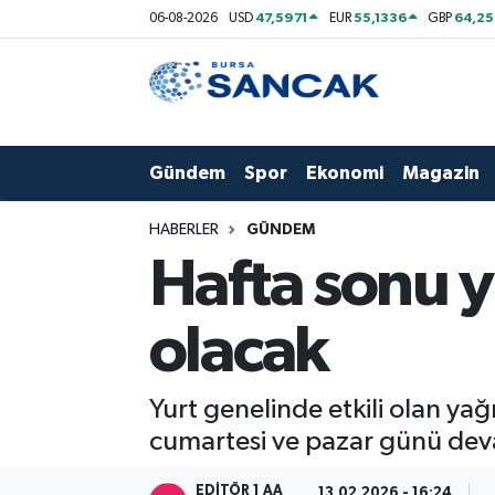
47,5971
55,1336
64,2
06-08-2026
USD
EUR
GBP
Asayiş
Hava Durumu
Bursa
Trafik Durumu
Gündem
Spor
Ekonomi
Magazin
Dünya
Süper Lig Puan Durumu ve Fikstür
HABERLER
GÜNDEM
Eğitim
Tüm Manşetler
Hafta sonu y
Ekonomi
Son Dakika Haberleri
olacak
Genel
Haber Arşivi
Yurt genelinde etkili olan yağ
Gündem
cumartesi ve pazar günü deva
Magazin
EDITÖR 1 AA
13.02.2026 - 16:24