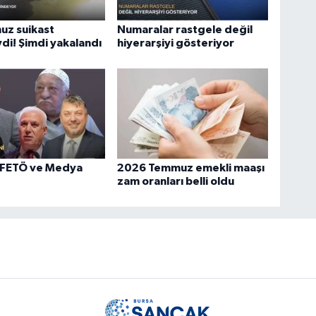
uz suikast
Numaralar rastgele değil
di! Şimdi yakalandı
hiyerarşiyi gösteriyor
 FETÖ ve Medya
2026 Temmuz emekli maaşı
zam oranları belli oldu