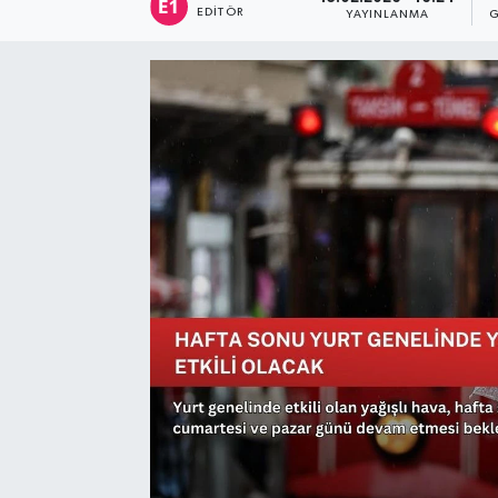
EDITÖR
YAYINLANMA
G
Sağlık
Siyaset
Spor
Türkiye