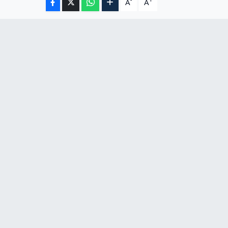
-
+
A
A