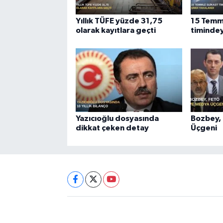
Yıllık TÜFE yüzde 31,75
15 Temm
olarak kayıtlara geçti
timindey
Yazıcıoğlu dosyasında
Bozbey,
dikkat çeken detay
Üçgeni