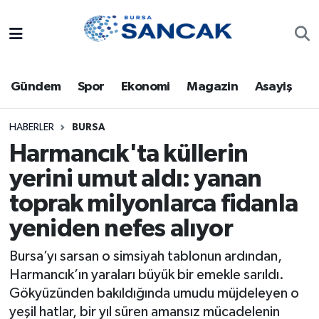
Asayiş
Hava Durumu
Gündem
Spor
Ekonomi
Magazin
Asayiş
Bursa
Trafik Durumu
Dünya
Süper Lig Puan Durumu ve Fikstür
HABERLER
BURSA
Harmancık'ta küllerin
Eğitim
Tüm Manşetler
yerini umut aldı: yanan
toprak milyonlarca fidanla
Ekonomi
Son Dakika Haberleri
yeniden nefes alıyor
Genel
Haber Arşivi
Bursa’yı sarsan o simsiyah tablonun ardından,
Gündem
Harmancık’ın yaraları büyük bir emekle sarıldı.
Gökyüzünden bakıldığında umudu müjdeleyen o
Magazin
yeşil hatlar, bir yıl süren amansız mücadelenin