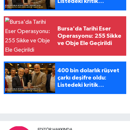
Listedeki kritik
isimlerden biri de
Tamer İşler!
Bursa'da Tarihi Eser
Operasyonu: 255 Sikke
ve Obje Ele Geçirildi
400 bin dolarlık rüşvet
çarkı deşifre oldu:
Listedeki kritik
isimlerden biri de
Tamer İşler!
EDITÖR HAKKINDA