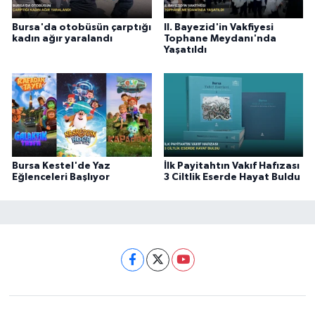
Bursa'da otobüsün çarptığı
II. Bayezid'in Vakfiyesi
kadın ağır yaralandı
Tophane Meydanı'nda
Yaşatıldı
Bursa Kestel'de Yaz
İlk Payitahtın Vakıf Hafızası
Eğlenceleri Başlıyor
3 Ciltlik Eserde Hayat Buldu