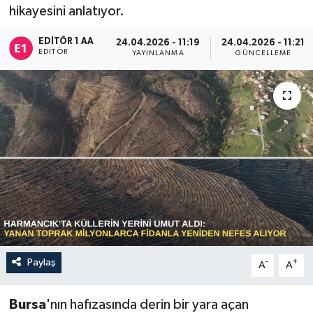
hikayesini anlatıyor.
Sağlık
EDITÖR 1 AA
24.04.2026 - 11:19
24.04.2026 - 11:21
EDITÖR
YAYINLANMA
GÜNCELLEME
Siyaset
Spor
Türkiye
Paylaş
-
+
A
A
Bursa
'nın hafızasında derin bir yara açan