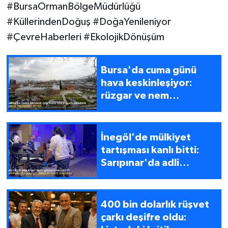
#BursaOrmanBölgeMüdürlüğü
#KüllerindenDoğuş #DoğaYenileniyor
#ÇevreHaberleri #EkolojikDönüşüm
Bursa'da cuma günü
hava keskinleşiyor:
rüzgar ve nem
dengeleri değişiyor
İnegöl'de mülkiyet
tartışması kanlı bitti:
Sarıpınar'da adli
uyuşmazlık krize
dönüştü
400 bin dolarlık rüşvet
çarkı deşifre oldu: