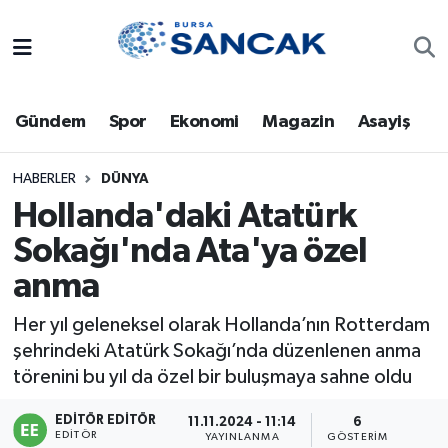
Asayiş
Hava Durumu
Gündem
Spor
Ekonomi
Magazin
Asayiş
Bursa
Trafik Durumu
Dünya
Süper Lig Puan Durumu ve Fikstür
HABERLER
DÜNYA
Hollanda'daki Atatürk
Eğitim
Tüm Manşetler
Sokağı'nda Ata'ya özel
anma
Ekonomi
Son Dakika Haberleri
Her yıl geleneksel olarak Hollanda’nın Rotterdam
Genel
Haber Arşivi
şehrindeki Atatürk Sokağı’nda düzenlenen anma
törenini bu yıl da özel bir buluşmaya sahne oldu
Gündem
EDITÖR EDITÖR
11.11.2024 - 11:14
6
Magazin
EDITÖR
YAYINLANMA
GÖSTERIM