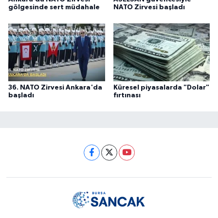
gölgesinde sert müdahale
NATO Zirvesi başladı
36. NATO Zirvesi Ankara'da
Küresel piyasalarda "Dolar"
başladı
fırtınası