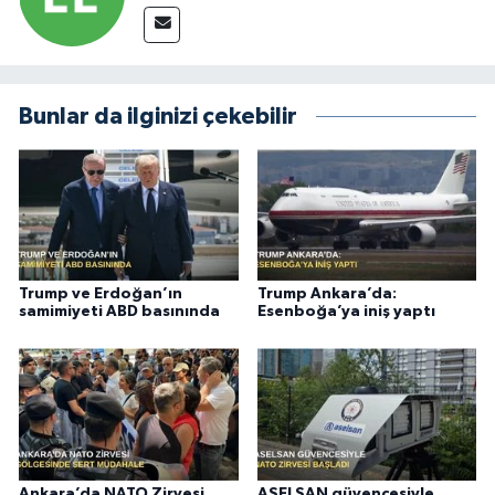
Bunlar da ilginizi çekebilir
Trump ve Erdoğan’ın
Trump Ankara’da:
samimiyeti ABD basınında
Esenboğa’ya iniş yaptı
Ankara’da NATO Zirvesi
ASELSAN güvencesiyle