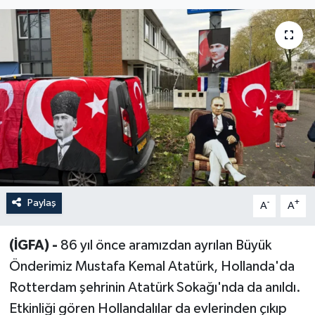
Sağlık
Siyaset
Spor
Türkiye
Paylaş
-
+
A
A
(İGFA) -
86 yıl önce aramızdan ayrılan Büyük
Önderimiz Mustafa Kemal Atatürk, Hollanda'da
Rotterdam şehrinin Atatürk Sokağı'nda da anıldı.
Etkinliği gören Hollandalılar da evlerinden çıkıp