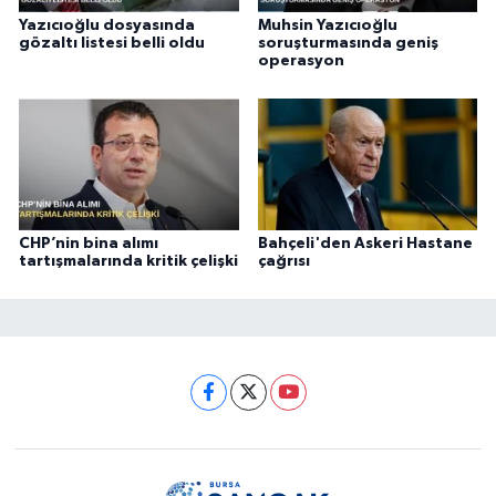
Yazıcıoğlu dosyasında
Muhsin Yazıcıoğlu
gözaltı listesi belli oldu
soruşturmasında geniş
operasyon
CHP’nin bina alımı
Bahçeli'den Askeri Hastane
tartışmalarında kritik çelişki
çağrısı