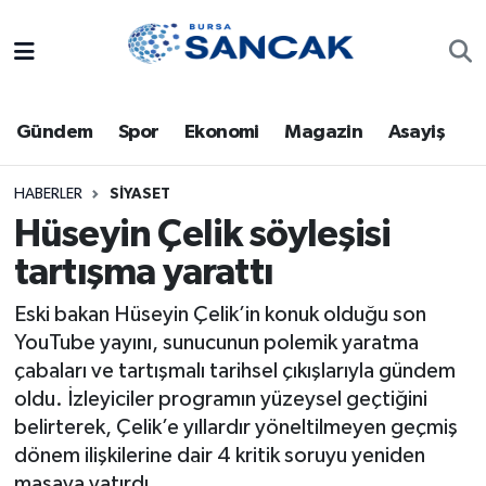
Asayiş
Hava Durumu
Gündem
Spor
Ekonomi
Magazin
Asayiş
Bursa
Trafik Durumu
Dünya
Süper Lig Puan Durumu ve Fikstür
HABERLER
SIYASET
Hüseyin Çelik söyleşisi
Eğitim
Tüm Manşetler
tartışma yarattı
Ekonomi
Son Dakika Haberleri
Eski bakan Hüseyin Çelik’in konuk olduğu son
YouTube yayını, sunucunun polemik yaratma
Genel
Haber Arşivi
çabaları ve tartışmalı tarihsel çıkışlarıyla gündem
oldu. İzleyiciler programın yüzeysel geçtiğini
Gündem
belirterek, Çelik’e yıllardır yöneltilmeyen geçmiş
dönem ilişkilerine dair 4 kritik soruyu yeniden
Magazin
masaya yatırdı.