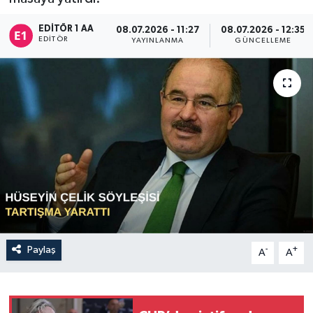
Sağlık
EDITÖR 1 AA
08.07.2026 - 11:27
08.07.2026 - 12:35
EDITÖR
YAYINLANMA
GÜNCELLEME
Siyaset
Spor
Türkiye
Paylaş
-
+
A
A