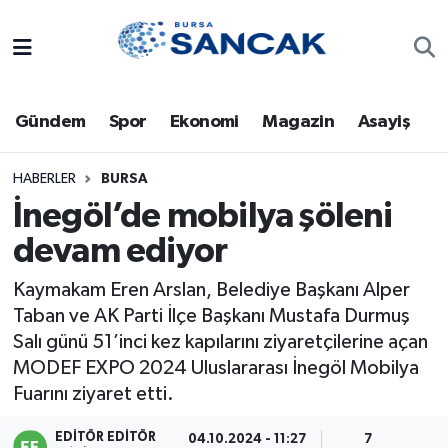
Asayiş
Hava Durumu
Gündem
Spor
Ekonomi
Magazin
Asayiş
Bursa
Trafik Durumu
Dünya
Süper Lig Puan Durumu ve Fikstür
HABERLER
BURSA
İnegöl’de mobilya şöleni
Eğitim
Tüm Manşetler
devam ediyor
Ekonomi
Son Dakika Haberleri
Kaymakam Eren Arslan, Belediye Başkanı Alper
Taban ve AK Parti İlçe Başkanı Mustafa Durmuş
Genel
Haber Arşivi
Salı günü 51’inci kez kapılarını ziyaretçilerine açan
MODEF EXPO 2024 Uluslararası İnegöl Mobilya
Gündem
Fuarını ziyaret etti.
Magazin
EDITÖR EDITÖR
04.10.2024 - 11:27
7