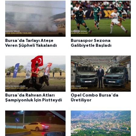
Bursa'da Tarlayı Ateşe
Bursaspor Sezona
Veren Şüpheli Yakalandı
Galibiyetle Başladı
Bursa'da Rahvan Atları
Opel Combo Bursa'da
Şampiyonluk İçin Pistteydi
Üretiliyor