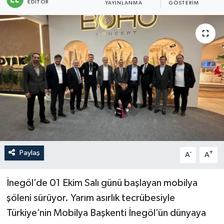
EDITÖR
YAYINLANMA
GÖSTERIM
Sağlık
Siyaset
Spor
Türkiye
Paylaş
-
+
A
A
İnegöl’de 01 Ekim Salı günü başlayan mobilya
şöleni sürüyor. Yarım asırlık tecrübesiyle
Türkiye’nin Mobilya Başkenti İnegöl’ün dünyaya