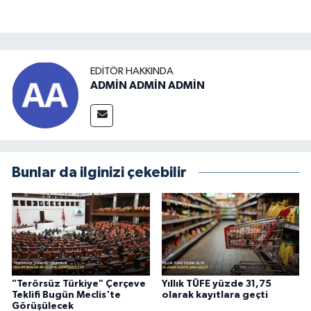
EDITÖR HAKKINDA
ADMİN ADMİN ADMİN
Bunlar da ilginizi çekebilir
"Terörsüz Türkiye" Çerçeve
Yıllık TÜFE yüzde 31,75
Teklifi Bugün Meclis'te
olarak kayıtlara geçti
Görüşülecek