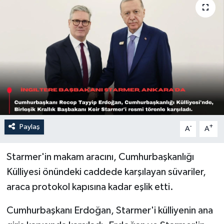
Sağlık
Siyaset
Spor
Türkiye
Paylaş
-
+
A
A
Starmer'in makam aracını, Cumhurbaşkanlığı
Külliyesi önündeki caddede karşılayan süvariler,
araca protokol kapısına kadar eşlik etti.
Cumhurbaşkanı Erdoğan, Starmer'i külliyenin ana