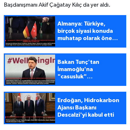
Başdanışmanı Akif Çağatay Kılıç da yer aldı.
Almanya: Türkiye,
birçok siyasi konuda
muhatap olarak önemli
rol oynuyor
Bakan Tunç'tan
İmamoğlu'na
"casusluk"
soruşturması açıklaması
Erdoğan, Hidrokarbon
Ajansı Başkanı
Descalzi'yi kabul etti