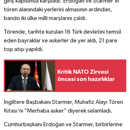
giriş kapısında karşıladı. Erdoğan ve Starmer'in
tören alanındaki yerlerini almasının ardından,
bando iki ülke milli marşlarını çaldı.
Törende, tarihte kurulan 16 Türk devletini temsil
eden bayraklar ve askerler de yer aldı, 21 pare
top atışı yapıldı.
Kritik NATO Zirvesi
öncesi son hazırlıklar
İngiltere Başbakanı Starmer, Muhafız Alayı Tören
Kıtası'nı "Merhaba asker" diyerek selamladı.
Cumhurbaşkanı Erdoğan ve Starmer, birbirlerine