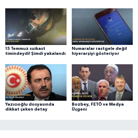
15 Temmuz suikast
Numaralar rastgele değil
timindeydi! Şimdi yakalandı
hiyerarşiyi gösteriyor
Yazıcıoğlu dosyasında
Bozbey, FETÖ ve Medya
dikkat çeken detay
Üçgeni