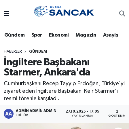
Asayiş
Hava Durumu
Gündem
Spor
Ekonomi
Magazin
Asayiş
Bursa
Trafik Durumu
Dünya
Süper Lig Puan Durumu ve Fikstür
HABERLER
GÜNDEM
İngiltere Başbakanı
Eğitim
Tüm Manşetler
Starmer, Ankara'da
Ekonomi
Son Dakika Haberleri
Cumhurbaşkanı Recep Tayyip Erdoğan, Türkiye'yi
ziyaret eden İngiltere Başbakanı Keir Starmer'i
Genel
Haber Arşivi
resmi törenle karşıladı.
Gündem
ADMİN ADMİN ADMİN
27.10.2025 - 17:05
2
EDITÖR
YAYINLANMA
GÖSTERIM
Magazin