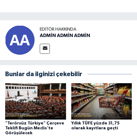
EDITÖR HAKKINDA
ADMİN ADMİN ADMİN
Bunlar da ilginizi çekebilir
"Terörsüz Türkiye" Çerçeve
Yıllık TÜFE yüzde 31,75
Teklifi Bugün Meclis'te
olarak kayıtlara geçti
Görüşülecek