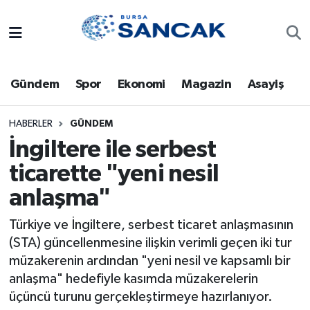
Asayiş
Hava Durumu
Gündem
Spor
Ekonomi
Magazin
Asayiş
Bursa
Trafik Durumu
Dünya
Süper Lig Puan Durumu ve Fikstür
HABERLER
GÜNDEM
İngiltere ile serbest
Eğitim
Tüm Manşetler
ticarette "yeni nesil
anlaşma"
Ekonomi
Son Dakika Haberleri
Türkiye ve İngiltere, serbest ticaret anlaşmasının
Genel
Haber Arşivi
(STA) güncellenmesine ilişkin verimli geçen iki tur
müzakerenin ardından "yeni nesil ve kapsamlı bir
Gündem
anlaşma" hedefiyle kasımda müzakerelerin
üçüncü turunu gerçekleştirmeye hazırlanıyor.
Magazin