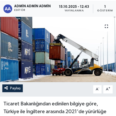
ADMİN ADMİN ADMİN
15.10.2025 - 12:43
1
Sağlık
EDITÖR
YAYINLANMA
GÖSTERIM
Siyaset
Spor
Türkiye
Paylaş
-
+
A
A
Ticaret Bakanlığından edinilen bilgiye göre,
Türkiye ile İngiltere arasında 2021'de yürürlüğe