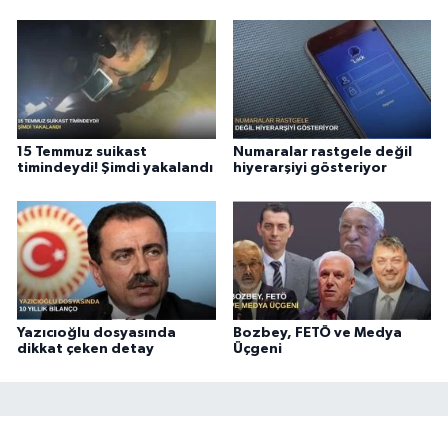
15 Temmuz suikast
Numaralar rastgele değil
timindeydi! Şimdi yakalandı
hiyerarşiyi gösteriyor
Yazıcıoğlu dosyasında
Bozbey, FETÖ ve Medya
dikkat çeken detay
Üçgeni