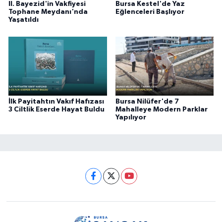
II. Bayezid'in Vakfiyesi
Bursa Kestel'de Yaz
Tophane Meydanı'nda
Eğlenceleri Başlıyor
Yaşatıldı
İlk Payitahtın Vakıf Hafızası
Bursa Nilüfer'de 7
3 Ciltlik Eserde Hayat Buldu
Mahalleye Modern Parklar
Yapılıyor