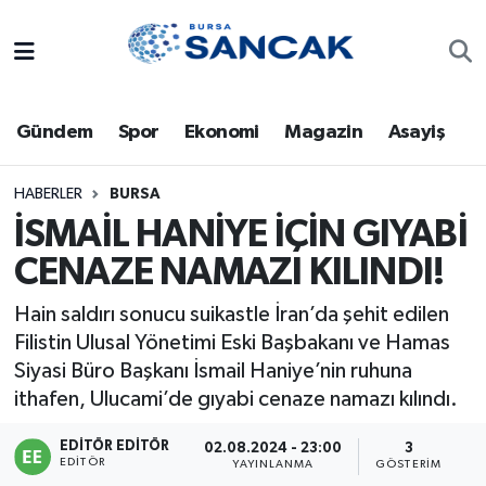
Asayiş
Hava Durumu
Gündem
Spor
Ekonomi
Magazin
Asayiş
Bursa
Trafik Durumu
Dünya
Süper Lig Puan Durumu ve Fikstür
HABERLER
BURSA
İSMAİL HANİYE İÇİN GIYABİ
Eğitim
Tüm Manşetler
CENAZE NAMAZI KILINDI!
Ekonomi
Son Dakika Haberleri
Hain saldırı sonucu suikastle İran’da şehit edilen
Filistin Ulusal Yönetimi Eski Başbakanı ve Hamas
Genel
Haber Arşivi
Siyasi Büro Başkanı İsmail Haniye’nin ruhuna
ithafen, Ulucami’de gıyabi cenaze namazı kılındı.
Gündem
EDITÖR EDITÖR
02.08.2024 - 23:00
3
EDITÖR
YAYINLANMA
GÖSTERIM
Magazin