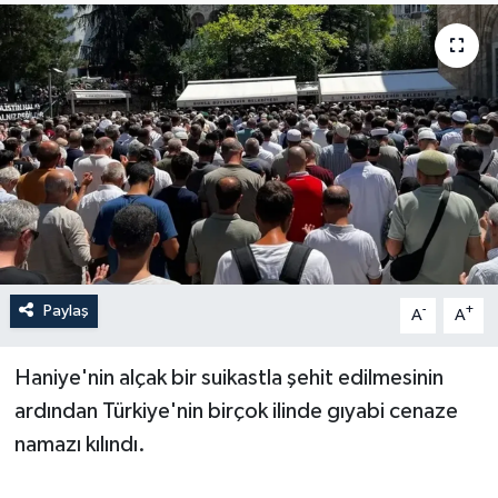
Sağlık
Siyaset
Spor
Türkiye
Paylaş
-
+
A
A
Haniye'nin alçak bir suikastla şehit edilmesinin
ardından Türkiye'nin birçok ilinde gıyabi cenaze
namazı kılındı.