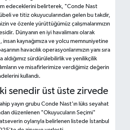
 edeceklerini belirterek, "Conde Nast
beli ve titiz okuyucularından gelen bu takdir,
izin ve özenle yürüttüğümüz çalışmalarımızın
sidir. Dünyanın en iyi havalimanı olarak
il, insan kaynağımıza ve yolcu memnuniyetine
aşarının havacılık operasyonlarımızın yanı sıra
ldığımız sürdürülebilirlik ve yenilikçilik
mların ve misafirlerimize verdiğimiz değerin
elerini kullandı.
ki senedir üst üste zirvede
 sahip yayın grubu Conde Nast'ın lüks seyahat
ından düzenlenen "Okuyucuların Seçimi"
tseverin oylarıyla belirlenen listede İstanbul
025'te de zirveye yerleşti.