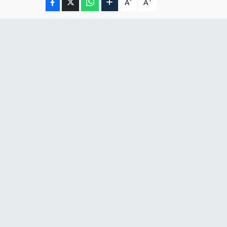
-
+
A
A