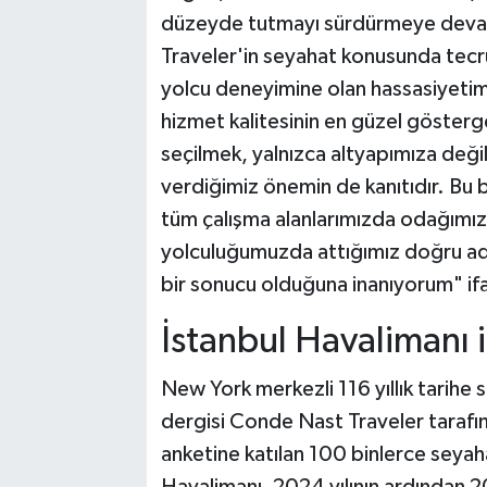
düzeyde tutmayı sürdürmeye devam
Traveler'in seyahat konusunda tecrü
yolcu deneyimine olan hassasiyetim
hizmet kalitesinin en güzel gösterge
seçilmek, yalnızca altyapımıza değ
verdiğimiz önemin de kanıtıdır. Bu b
tüm çalışma alanlarımızda odağımıza a
yolculuğumuzda attığımız doğru adı
bir sonucu olduğuna inanıyorum" ifad
İstanbul Havalimanı i
New York merkezli 116 yıllık tarihe
dergisi Conde Nast Traveler taraf
anketine katılan 100 binlerce seyaha
Havalimanı, 2024 yılının ardından 2