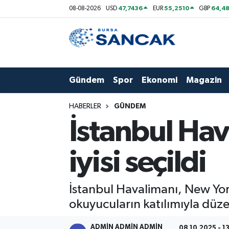
47,7436
55,2510
64,48
08-08-2026
USD
EUR
GBP
Asayiş
Hava Durumu
Bursa
Trafik Durumu
Gündem
Spor
Ekonomi
Magazin
Dünya
Süper Lig Puan Durumu ve Fikstür
HABERLER
GÜNDEM
Eğitim
Tüm Manşetler
İstanbul Ha
Ekonomi
Son Dakika Haberleri
iyisi seçildi
Genel
Haber Arşivi
İstanbul Havalimanı, New Yor
Gündem
okuyucuların katılımıyla düz
Magazin
ADMİN ADMİN ADMİN
08.10.2025 - 13