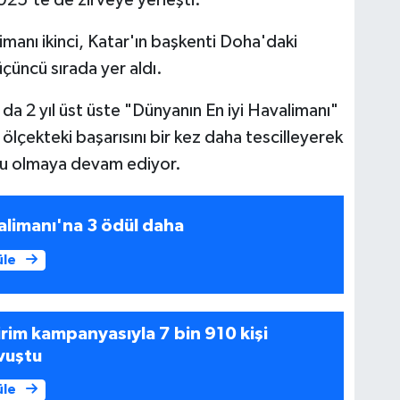
anı ikinci, Katar'ın başkenti Doha'daki
çüncü sırada yer aldı.
da 2 yıl üst üste "Dünyanın En iyi Havalimanı"
 ölçekteki başarısını bir kez daha tescilleyerek
uru olmaya devam ediyor.
alimanı'na 3 ödül daha
üle
irim kampanyasıyla 7 bin 910 kişi
vuştu
üle