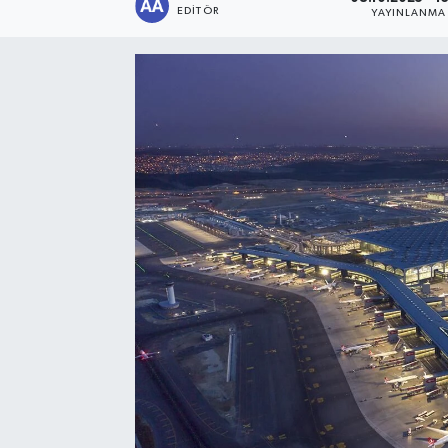
EDITÖR
YAYINLANMA
Sağlık
Siyaset
Spor
Türkiye