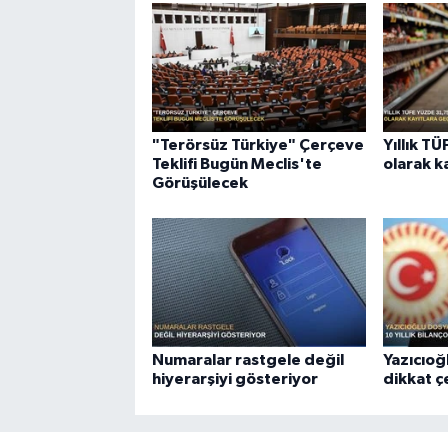
"Terörsüz Türkiye" Çerçeve
Yıllık T
Teklifi Bugün Meclis'te
olarak k
Görüşülecek
Numaralar rastgele değil
Yazıcıoğ
hiyerarşiyi gösteriyor
dikkat 