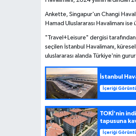
Ankette, Singapur'un Changi Havalim
Hamad Uluslararası Havalimanı ise ü
"Travel+Leisure" dergisi tarafından 
seçilen İstanbul Havalimanı, küresel
uluslararası alanda Türkiye'nin gur
İstanbul Hav
İçeriği Görünt
TOKİ'nin ind
tapusuna ka
İçeriği Görünt