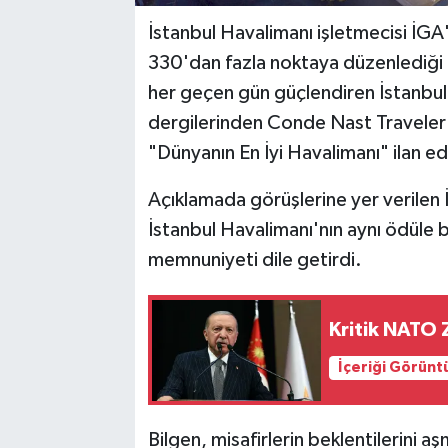
İstanbul Havalimanı işletmecisi İG
330'dan fazla noktaya düzenlediği u
her geçen gün güçlendiren İstanbul H
dergilerinden Conde Nast Traveler 
"Dünyanın En İyi Havalimanı" ilan edi
Açıklamada görüşlerine yer verilen 
İstanbul Havalimanı'nın aynı ödüle
memnuniyeti dile getirdi.
Kritik NATO Z
İçeriği Görünt
Bilgen, misafirlerin beklentilerini 