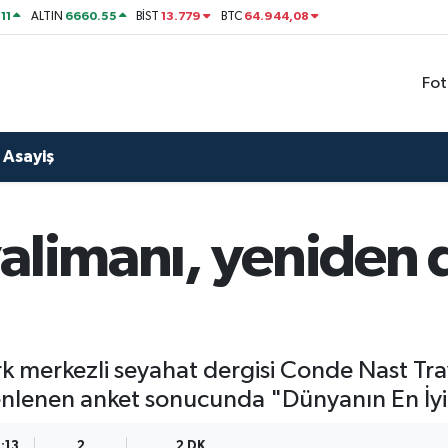
11
6660.55
13.779
64.944,08
ALTIN
BİST
BTC
Fot
Asayiş
valimanı, yeniden
k merkezli seyahat dergisi Conde Nast Tra
enlenen anket sonucunda "Dünyanın En İyi 
:13
2
2 DK