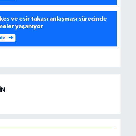
es ve esir takası anlaşması sürecinde
meler yaşanıyor
üle
İN