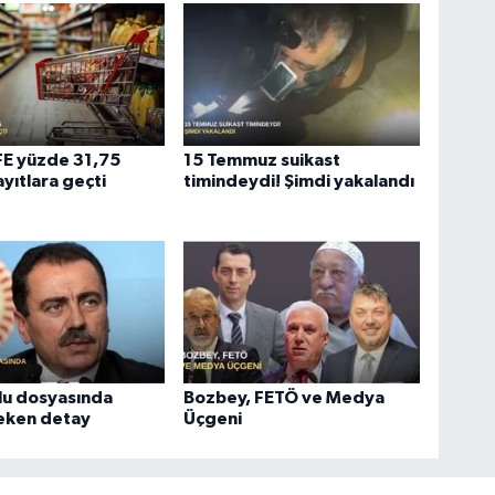
ÜFE yüzde 31,75
15 Temmuz suikast
ayıtlara geçti
timindeydi! Şimdi yakalandı
lu dosyasında
Bozbey, FETÖ ve Medya
çeken detay
Üçgeni