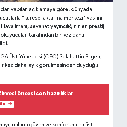
A'dan yapılan açıklamaya göre, dünyada
çuşlarla "küresel aktarma merkezi" vasfını
avalimanı, seyahat yayıncılığının en prestijli
okuyucuları tarafından bir kez daha
ldi.
İGA Üst Yöneticisi (CEO) Selahattin Bilgen,
 bir kez daha layık görülmesinden duyduğu
irvesi öncesi son hazırlıklar
üle
aşmayı, onların güven ve konforunu en üst