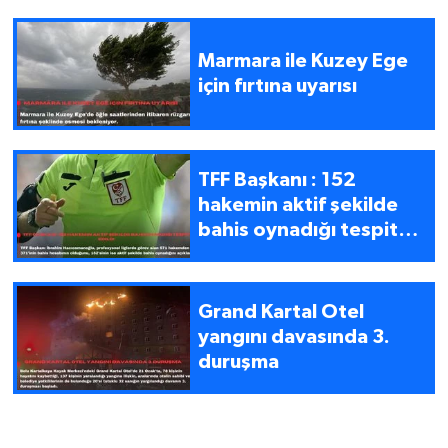
Marmara ile Kuzey Ege
için fırtına uyarısı
TFF Başkanı : 152
hakemin aktif şekilde
bahis oynadığı tespit
edildi
Grand Kartal Otel
yangını davasında 3.
duruşma