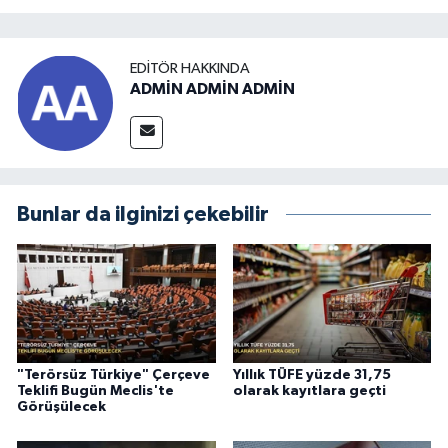
EDITÖR HAKKINDA
ADMİN ADMİN ADMİN
Bunlar da ilginizi çekebilir
"Terörsüz Türkiye" Çerçeve
Yıllık TÜFE yüzde 31,75
Teklifi Bugün Meclis'te
olarak kayıtlara geçti
Görüşülecek