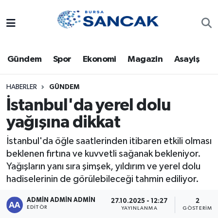
Asayiş
Hava Durumu
Gündem
Spor
Ekonomi
Magazin
Asayiş
Bursa
Trafik Durumu
Dünya
Süper Lig Puan Durumu ve Fikstür
HABERLER
GÜNDEM
İstanbul'da yerel dolu
Eğitim
Tüm Manşetler
yağışına dikkat
Ekonomi
Son Dakika Haberleri
İstanbul'da öğle saatlerinden itibaren etkili olması
beklenen fırtına ve kuvvetli sağanak bekleniyor.
Genel
Haber Arşivi
Yağışların yanı sıra şimşek, yıldırım ve yerel dolu
hadiselerinin de görülebileceği tahmin ediliyor.
Gündem
ADMİN ADMİN ADMİN
27.10.2025 - 12:27
2
EDITÖR
YAYINLANMA
GÖSTERIM
Magazin