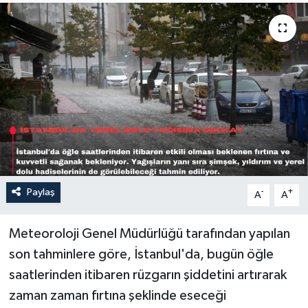
Sağlık
Siyaset
Spor
Türkiye
Paylaş
-
+
A
A
Meteoroloji Genel Müdürlüğü tarafından yapılan
son tahminlere göre, İstanbul'da, bugün öğle
saatlerinden itibaren rüzgarın şiddetini artırarak
zaman zaman fırtına şeklinde eseceği