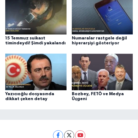
15 Temmuz suikast
Numaralar rastgele değil
timindeydi! Şimdi yakalandı
hiyerarşiyi gösteriyor
Yazıcıoğlu dosyasında
Bozbey, FETÖ ve Medya
dikkat çeken detay
Üçgeni