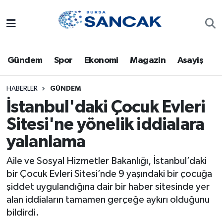
Asayiş
Hava Durumu
Gündem
Spor
Ekonomi
Magazin
Asayiş
Bursa
Trafik Durumu
Dünya
Süper Lig Puan Durumu ve Fikstür
HABERLER
GÜNDEM
İstanbul'daki Çocuk Evleri
Eğitim
Tüm Manşetler
Sitesi'ne yönelik iddialara
yalanlama
Ekonomi
Son Dakika Haberleri
Aile ve Sosyal Hizmetler Bakanlığı, İstanbul’daki
Genel
Haber Arşivi
bir Çocuk Evleri Sitesi’nde 9 yaşındaki bir çocuğa
şiddet uygulandığına dair bir haber sitesinde yer
Gündem
alan iddiaların tamamen gerçeğe aykırı olduğunu
bildirdi.
Magazin