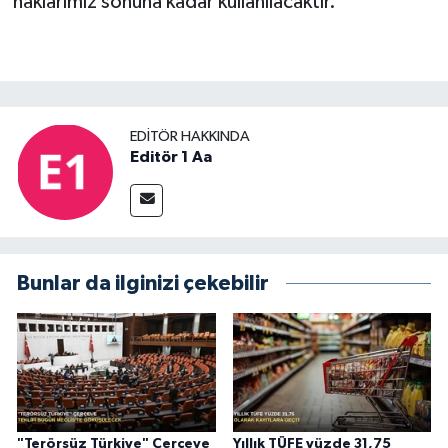
haklarımız sonuna kadar kullanılacaktır.
EDITÖR HAKKINDA
Editör 1 Aa
Bunlar da ilginizi çekebilir
"Terörsüz Türkiye" Çerçeve
Yıllık TÜFE yüzde 31,75