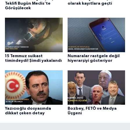
Teklifi Bugün Meclis'te
olarak kayıtlara geçti
Görüşülecek
15 Temmuz suikast
Numaralar rastgele değil
timindeydi! Şimdi yakalandı
hiyerarşiyi gösteriyor
Yazıcıoğlu dosyasında
Bozbey, FETÖ ve Medya
dikkat çeken detay
Üçgeni