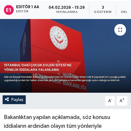
EDITÖR 1 AA
04.02.2026 - 15:29
3
Sağlık
EDITÖR
YAYINLANMA
GÖSTERIM
OKUN
Siyaset
Spor
Türkiye
Paylaş
-
+
A
A
Bakanlıktan yapılan açıklamada, söz konusu
iddiaların ardından olayın tüm yönleriyle