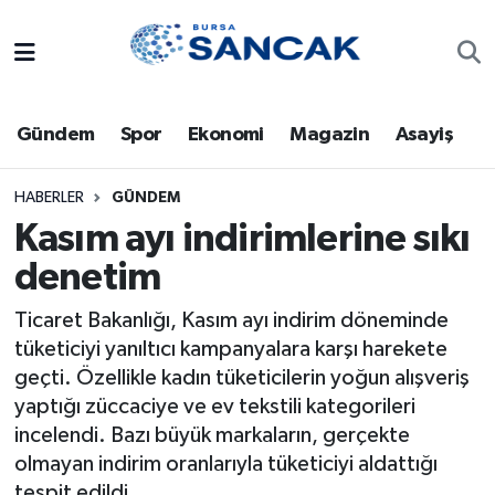
Asayiş
Hava Durumu
Gündem
Spor
Ekonomi
Magazin
Asayiş
Bursa
Trafik Durumu
Dünya
Süper Lig Puan Durumu ve Fikstür
HABERLER
GÜNDEM
Kasım ayı indirimlerine sıkı
Eğitim
Tüm Manşetler
denetim
Ekonomi
Son Dakika Haberleri
Ticaret Bakanlığı, Kasım ayı indirim döneminde
tüketiciyi yanıltıcı kampanyalara karşı harekete
Genel
Haber Arşivi
geçti. Özellikle kadın tüketicilerin yoğun alışveriş
yaptığı züccaciye ve ev tekstili kategorileri
Gündem
incelendi. Bazı büyük markaların, gerçekte
olmayan indirim oranlarıyla tüketiciyi aldattığı
Magazin
tespit edildi.