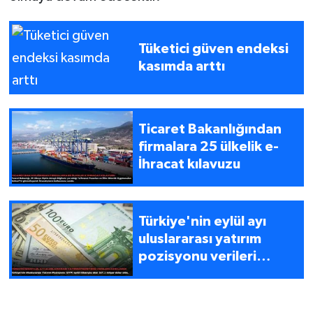
Tüketici güven endeksi
kasımda arttı
Ticaret Bakanlığından
firmalara 25 ülkelik e-
İhracat kılavuzu
Türkiye'nin eylül ayı
uluslararası yatırım
pozisyonu verileri
açıklandı