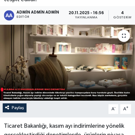
Sağlık
ADMİN ADMİN ADMİN
20.11.2025 - 16:56
4
EDITÖR
YAYINLANMA
GÖSTERIM
Siyaset
Spor
Türkiye
Paylaş
-
+
A
A
Ticaret Bakanlığı, kasım ayı indirimlerine yönelik
gerçekleştirdiği denetimlerde, ürünlerin piyasa