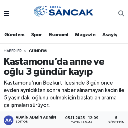
Asayiş
Hava Durumu
Gündem
Spor
Ekonomi
Magazin
Asayiş
Bursa
Trafik Durumu
Dünya
Süper Lig Puan Durumu ve Fikstür
HABERLER
GÜNDEM
Kastamonu’da anne ve
Eğitim
Tüm Manşetler
oğlu 3 gündür kayıp
Ekonomi
Son Dakika Haberleri
Kastamonu'nun Bozkurt ilçesinde 3 gün önce
evden ayrıldıktan sonra haber alınamayan kadın ile
Genel
Haber Arşivi
5 yaşındaki oğlunu bulmak için başlatılan arama
çalışmaları sürüyor.
Gündem
ADMİN ADMİN ADMİN
05.11.2025 - 12:09
5
EDITÖR
YAYINLANMA
GÖSTERIM
Magazin