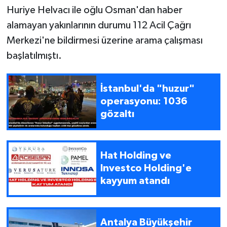
Huriye Helvacı ile oğlu Osman'dan haber
alamayan yakınlarının durumu 112 Acil Çağrı
Merkezi'ne bildirmesi üzerine arama çalışması
başlatılmıştı.
İstanbul'da "huzur"
operasyonu: 1036
gözaltı
Hat Holding ve
Investco Holding'e
kayyum atandı
Antalya Büyükşehir