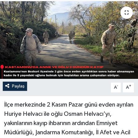
Sağlık
Siyaset
Spor
Türkiye
Paylaş
-
+
A
A
İlçe merkezinde 2 Kasım Pazar günü evden ayrılan
Huriye Helvacı ile oğlu Osman Helvacı'yı,
yakınlarının kayıp ihbarının ardından Emniyet
Müdürlüğü, Jandarma Komutanlığı, İl Afet ve Acil