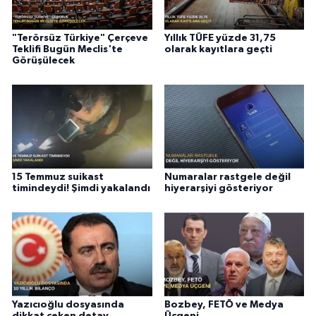
"Terörsüz Türkiye" Çerçeve
Yıllık TÜFE yüzde 31,75
Teklifi Bugün Meclis'te
olarak kayıtlara geçti
Görüşülecek
15 Temmuz suikast
Numaralar rastgele değil
timindeydi! Şimdi yakalandı
hiyerarşiyi gösteriyor
Yazıcıoğlu dosyasında
Bozbey, FETÖ ve Medya