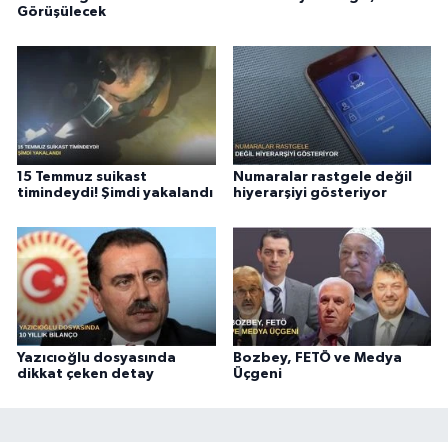
Görüşülecek
15 Temmuz suikast
Numaralar rastgele değil
timindeydi! Şimdi yakalandı
hiyerarşiyi gösteriyor
Yazıcıoğlu dosyasında
Bozbey, FETÖ ve Medya
dikkat çeken detay
Üçgeni