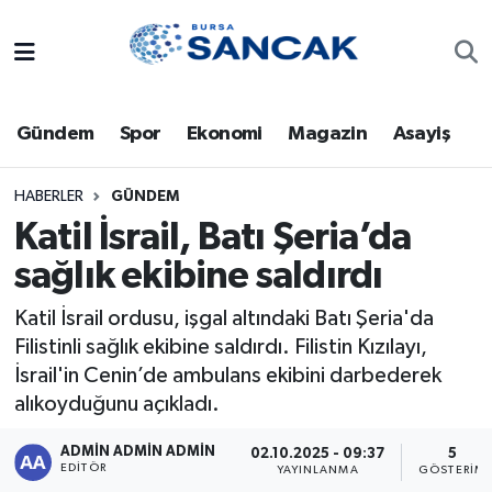
Asayiş
Hava Durumu
Gündem
Spor
Ekonomi
Magazin
Asayiş
Bursa
Trafik Durumu
Dünya
Süper Lig Puan Durumu ve Fikstür
HABERLER
GÜNDEM
Katil İsrail, Batı Şeria’da
Eğitim
Tüm Manşetler
sağlık ekibine saldırdı
Ekonomi
Son Dakika Haberleri
Katil İsrail ordusu, işgal altındaki Batı Şeria'da
Filistinli sağlık ekibine saldırdı. Filistin Kızılayı,
Genel
Haber Arşivi
İsrail'in Cenin’de ambulans ekibini darbederek
alıkoyduğunu açıkladı.
Gündem
ADMİN ADMİN ADMİN
02.10.2025 - 09:37
5
EDITÖR
YAYINLANMA
GÖSTERIM
Magazin