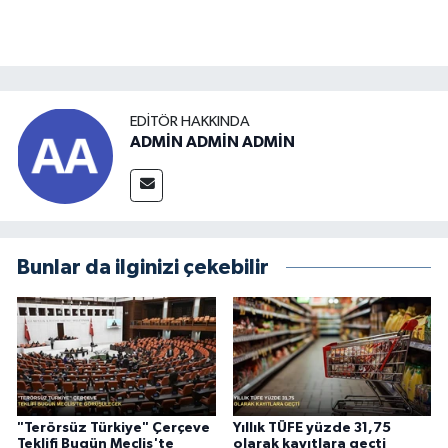
EDITÖR HAKKINDA
ADMİN ADMİN ADMİN
Bunlar da ilginizi çekebilir
"Terörsüz Türkiye" Çerçeve
Yıllık TÜFE yüzde 31,75
Teklifi Bugün Meclis'te
olarak kayıtlara geçti