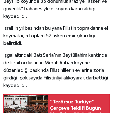
Beytillo köyünde 35 dönümlük araziye "askeri ve
güvenlik" bahanesiyle el koyma kararı aldığı
kaydedildi.
İsrail'in yıl başından bu yana Filistin topraklarına el
koymak için toplam 52 askeri emir çıkardığı
belirtildi.
İşgal altındaki Batı Şeria'nın Beytüllahim kentinde
de İsrail ordusunun Merah Rabah köyüne
düzenlediği baskında Filistinlilerin evlerine zorla
girdiği, çok sayıda Filistinliyi alıkoyarak darbettiği
kaydedildi.
"Terörsüz Türkiye"
Çerçeve Teklifi Bugün