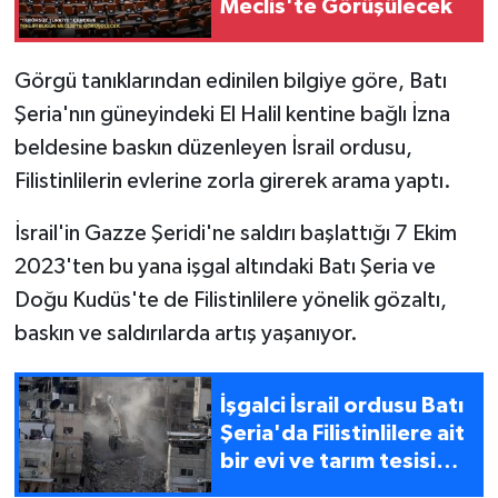
Meclis'te Görüşülecek
Görgü tanıklarından edinilen bilgiye göre, Batı
Şeria'nın güneyindeki El Halil kentine bağlı İzna
beldesine baskın düzenleyen İsrail ordusu,
Filistinlilerin evlerine zorla girerek arama yaptı.
İsrail'in Gazze Şeridi'ne saldırı başlattığı 7 Ekim
2023'ten bu yana işgal altındaki Batı Şeria ve
Doğu Kudüs'te de Filistinlilere yönelik gözaltı,
baskın ve saldırılarda artış yaşanıyor.
İşgalci İsrail ordusu Batı
Şeria'da Filistinlilere ait
bir evi ve tarım tesisini
yıktı