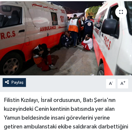
Sağlık
Siyaset
Spor
Türkiye
Paylaş
-
+
A
A
Filistin Kızılayı, İsrail ordusunun, Batı Şeria'nın
kuzeyindeki Cenin kentinin batısında yer alan
Yamun beldesinde insani görevlerini yerine
getiren ambulanstaki ekibe saldırarak darbettiğini