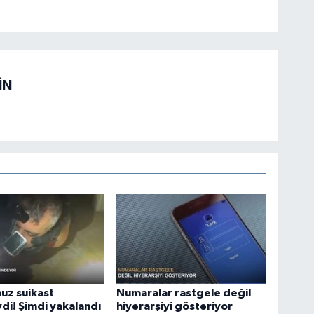
İN
uz suikast
Numaralar rastgele değil
di! Şimdi yakalandı
hiyerarşiyi gösteriyor