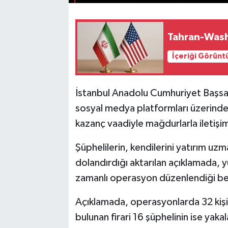
Tahran-Wash
İçeriği Görünt
İstanbul Anadolu Cumhuriyet Başsavc
sosyal medya platformları üzerinde
kazanç vaadiyle mağdurlarla iletişime
Şüphelilerin, kendilerini yatırım uzm
dolandırdığı aktarılan açıklamada, 
zamanlı operasyon düzenlendiği beli
Açıklamada, operasyonlarda 32 kişini
bulunan firari 16 şüphelinin ise yak