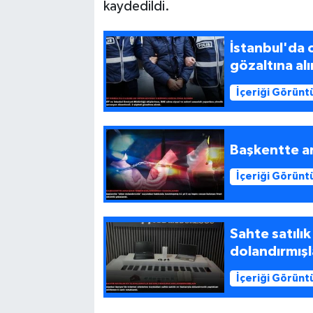
kaydedildi.
İstanbul'da 
gözaltına alı
İçeriği Görünt
Başkentte ar
İçeriği Görünt
Sahte satılık
dolandırmışl
İçeriği Görünt