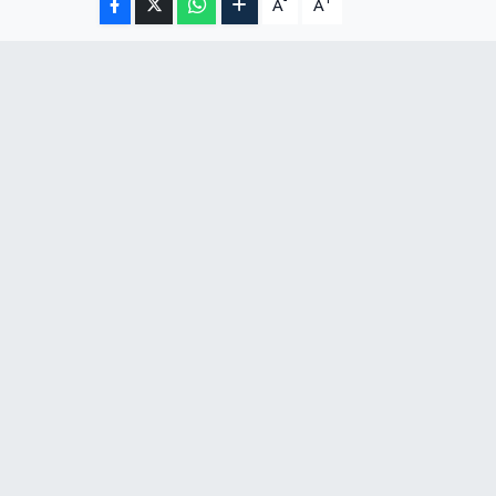
-
+
A
A