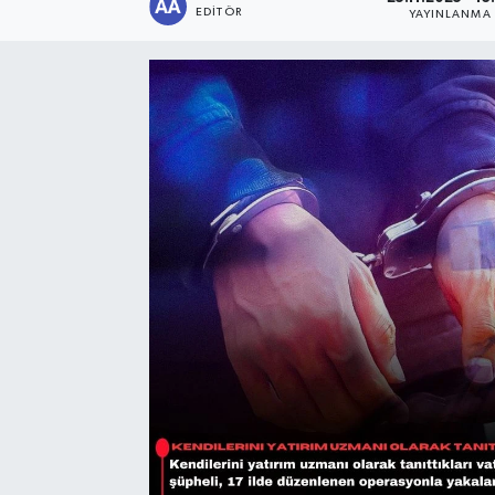
EDITÖR
YAYINLANMA
Sağlık
Siyaset
Spor
Türkiye