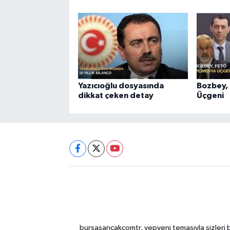
Yazıcıoğlu dosyasında
Bozbey,
dikkat çeken detay
Üçgeni
bursasancakcomtr, yepyeni temasıyla sizleri b