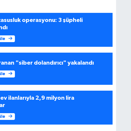
casusluk operasyonu: 3 şüpheli
ndı
üle
anan "siber dolandırıcı" yakalandı
üle
 ev ilanlarıyla 2,9 milyon lira
ar
üle