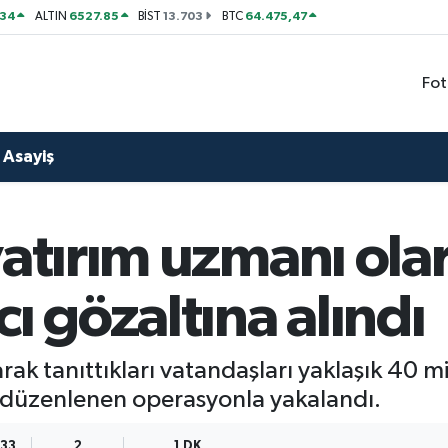
534
6527.85
13.703
64.475,47
ALTIN
BİST
BTC
Fot
Asayiş
yatırım uzmanı ola
ı gözaltına alındı
rak tanıttıkları vatandaşları yaklaşık 40 mi
de düzenlenen operasyonla yakalandı.
:33
2
1 DK