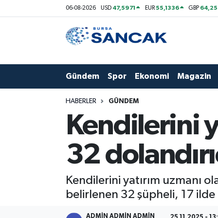
47,5971
55,1336
64,2
06-08-2026
USD
EUR
GBP
Asayiş
Hava Durumu
Bursa
Trafik Durumu
Gündem
Spor
Ekonomi
Magazin
Dünya
Süper Lig Puan Durumu ve Fikstür
HABERLER
GÜNDEM
Eğitim
Tüm Manşetler
Kendilerini 
Ekonomi
Son Dakika Haberleri
32 dolandırıc
Genel
Haber Arşivi
Kendilerini yatırım uzmanı ola
Gündem
belirlenen 32 şüpheli, 17 il
Magazin
ADMİN ADMİN ADMİN
25.11.2025 - 13