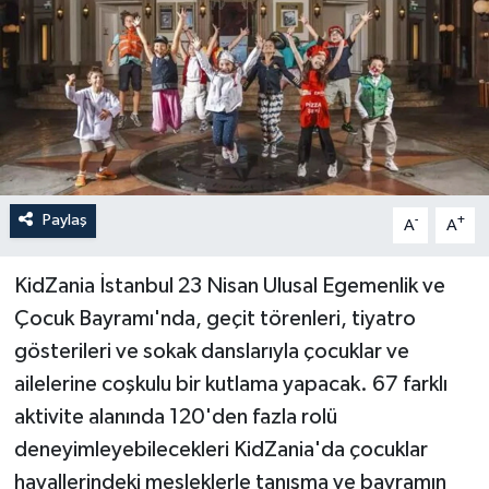
Sağlık
Siyaset
Spor
Türkiye
Paylaş
-
+
A
A
KidZania İstanbul 23 Nisan Ulusal Egemenlik ve
Çocuk Bayramı'nda, geçit törenleri, tiyatro
gösterileri ve sokak danslarıyla çocuklar ve
ailelerine coşkulu bir kutlama yapacak. 67 farklı
aktivite alanında 120'den fazla rolü
deneyimleyebilecekleri KidZania'da çocuklar
hayallerindeki mesleklerle tanışma ve bayramın