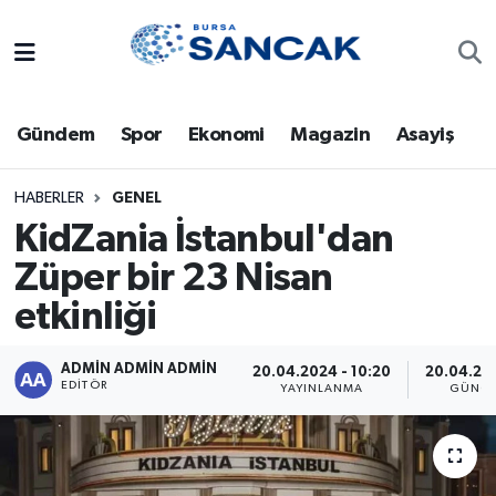
Asayiş
Hava Durumu
Gündem
Spor
Ekonomi
Magazin
Asayiş
Bursa
Trafik Durumu
Dünya
Süper Lig Puan Durumu ve Fikstür
HABERLER
GENEL
KidZania İstanbul'dan
Eğitim
Tüm Manşetler
Züper bir 23 Nisan
etkinliği
Ekonomi
Son Dakika Haberleri
Genel
Haber Arşivi
ADMİN ADMİN ADMİN
20.04.2024 - 10:20
20.04.202
EDITÖR
YAYINLANMA
GÜNCE
Gündem
Magazin