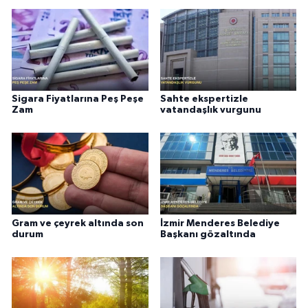
Sigara Fiyatlarına Peş Peşe
Sahte ekspertizle
Zam
vatandaşlık vurgunu
Gram ve çeyrek altında son
İzmir Menderes Belediye
durum
Başkanı gözaltında