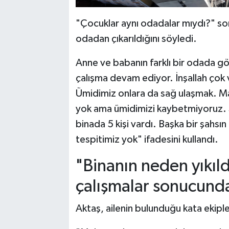
"Çocuklar aynı odadalar mıydı?" so
odadan çıkarıldığını söyledi.
Anne ve babanın farklı bir odada g
çalışma devam ediyor. İnşallah ço
Ümidimiz onlara da sağ ulaşmak. Maa
yok ama ümidimizi kaybetmiyoruz. 
binada 5 kişi vardı. Başka bir şahsın 
tespitimiz yok" ifadesini kullandı.
"Binanın neden yıkıld
çalışmalar sonucunda
Aktaş, ailenin bulunduğu kata ekipler