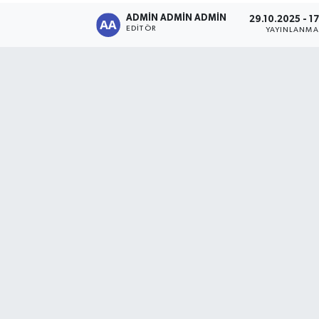
ADMİN ADMİN ADMİN
29.10.2025 - 1
Sağlık
EDITÖR
YAYINLANMA
Siyaset
Spor
Türkiye