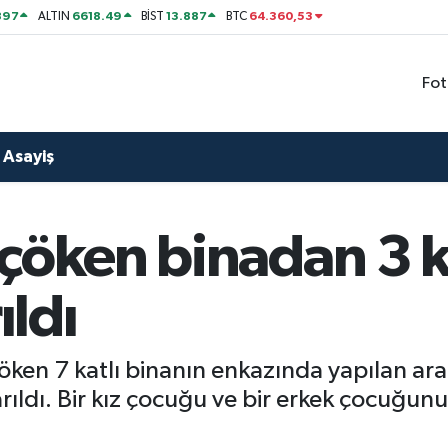
897
6618.49
13.887
64.360,53
ALTIN
BİST
BTC
Fot
Asayiş
 çöken binadan 3 
ıldı
çöken 7 katlı binanın enkazında yapılan a
arıldı. Bir kız çocuğu ve bir erkek çocuğun