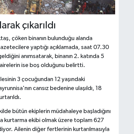
arak çıkarıldı
ktaş, çöken binanın bulunduğu alanda
gazetecilere yaptığı açıklamada, saat 07.30
ldiğini anımsatarak, binanın 2. katında 5
dairelerin ise boş olduğunu belirtti.
ailesinin 3 çocuğundan 12 yaşındaki
unnisa'nın cansız bedenine ulaşıldı, 18
urtarıldı.
 şekilde bütün ekiplerin müdahaleye başladığını
ma kurtarma ekibi olmak üzere toplam 627
yor. Ailenin diğer fertlerinin kurtarılmasıyla