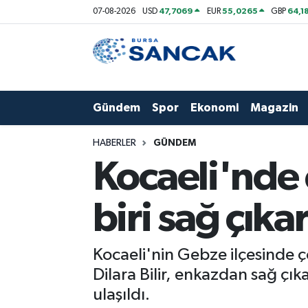
47,7069
55,0265
64,1
07-08-2026
USD
EUR
GBP
Asayiş
Hava Durumu
Bursa
Trafik Durumu
Gündem
Spor
Ekonomi
Magazin
Dünya
Süper Lig Puan Durumu ve Fikstür
HABERLER
GÜNDEM
Eğitim
Tüm Manşetler
Kocaeli'nde
Ekonomi
Son Dakika Haberleri
biri sağ çıkar
Genel
Haber Arşivi
Kocaeli'nin Gebze ilçesinde 
Gündem
Dilara Bilir, enkazdan sağ çık
ulaşıldı.
Magazin