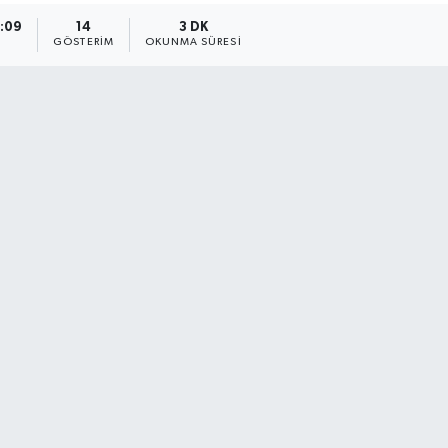
7:09
14
3 DK
GÖSTERIM
OKUNMA SÜRESI