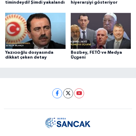
timindeydi! Şimdi yakalandı
hiyerarşiyi gösteriyor
Yazıcıoğlu dosyasında
Bozbey, FETÖ ve Medya
dikkat çeken detay
Üçgeni