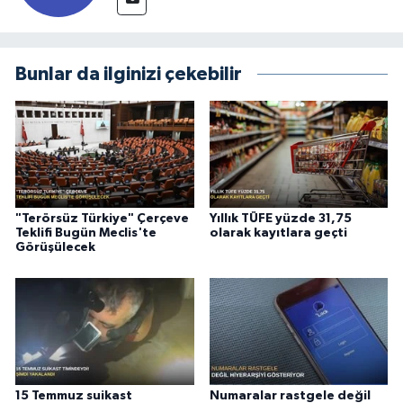
Bunlar da ilginizi çekebilir
"Terörsüz Türkiye" Çerçeve
Yıllık TÜFE yüzde 31,75
Teklifi Bugün Meclis'te
olarak kayıtlara geçti
Görüşülecek
15 Temmuz suikast
Numaralar rastgele değil