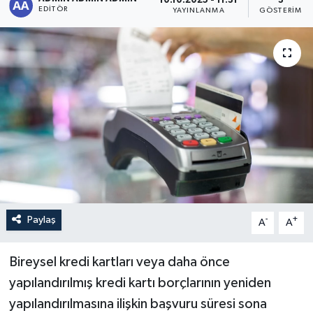
10.10.2025 - 11:31
3
EDITÖR
YAYINLANMA
GÖSTERIM
Sağlık
Siyaset
Spor
Türkiye
Paylaş
-
+
A
A
Bireysel kredi kartları veya daha önce
yapılandırılmış kredi kartı borçlarının yeniden
yapılandırılmasına ilişkin başvuru süresi sona