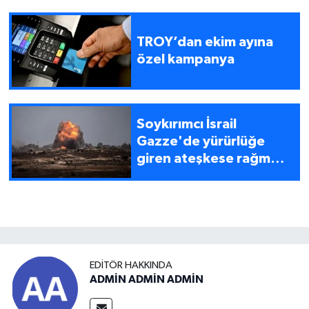
alındı
TROY’dan ekim ayına
özel kampanya
Soykırımcı İsrail
Gazze'de yürürlüğe
giren ateşkese rağmen
saldırılarına devam
ediyor
EDITÖR HAKKINDA
ADMİN ADMİN ADMİN