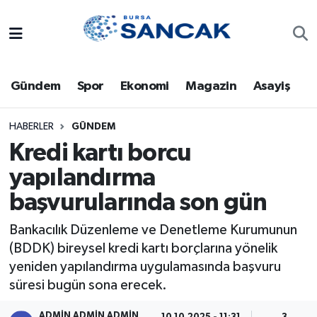
Asayiş
Hava Durumu
Gündem
Spor
Ekonomi
Magazin
Asayiş
Bursa
Trafik Durumu
Dünya
Süper Lig Puan Durumu ve Fikstür
HABERLER
GÜNDEM
Kredi kartı borcu
Eğitim
Tüm Manşetler
yapılandırma
başvurularında son gün
Ekonomi
Son Dakika Haberleri
Bankacılık Düzenleme ve Denetleme Kurumunun
Genel
Haber Arşivi
(BDDK) bireysel kredi kartı borçlarına yönelik
yeniden yapılandırma uygulamasında başvuru
Gündem
süresi bugün sona erecek.
Magazin
ADMİN ADMİN ADMİN