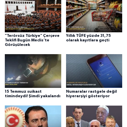
"Terörsüz Türkiye" Çerçeve
Yıllık TÜFE yüzde 31,75
Teklifi Bugün Meclis'te
olarak kayıtlara geçti
Görüşülecek
15 Temmuz suikast
Numaralar rastgele değil
timindeydi! Şimdi yakalandı
hiyerarşiyi gösteriyor