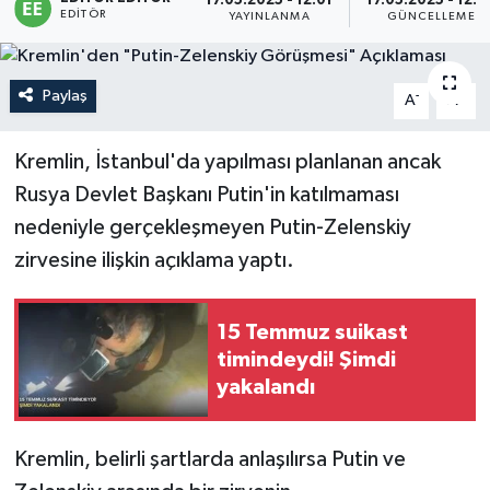
17.05.2025 - 12:01
17.05.2025 - 12:2
EDITÖR
YAYINLANMA
GÜNCELLEME
Sağlık
Siyaset
Paylaş
-
+
A
A
Spor
Kremlin, İstanbul'da yapılması planlanan ancak
Rusya Devlet Başkanı Putin'in katılmaması
Türkiye
nedeniyle gerçekleşmeyen Putin-Zelenskiy
zirvesine ilişkin açıklama yaptı.
15 Temmuz suikast
timindeydi! Şimdi
yakalandı
Kremlin, belirli şartlarda anlaşılırsa Putin ve