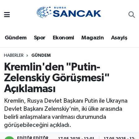
Asayiş
Hava Durumu
Gündem
Spor
Ekonomi
Magazin
Asayiş
Bursa
Trafik Durumu
Dünya
Süper Lig Puan Durumu ve Fikstür
HABERLER
GÜNDEM
Kremlin'den "Putin-
Eğitim
Tüm Manşetler
Zelenskiy Görüşmesi"
Açıklaması
Ekonomi
Son Dakika Haberleri
Kremlin, Rusya Devlet Başkanı Putin ile Ukrayna
Genel
Haber Arşivi
Devlet Başkanı Zelenskiy'nin, iki ülke arasında
belirli anlaşmalara varılması durumunda
Gündem
görüşebileceğini açıkladı.
Magazin
EDITÖR EDITÖR