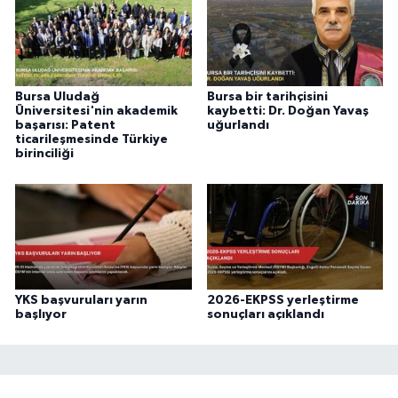
Bursa Uludağ
Bursa bir tarihçisini
Üniversitesi'nin akademik
kaybetti: Dr. Doğan Yavaş
başarısı: Patent
uğurlandı
ticarileşmesinde Türkiye
birinciliği
YKS başvuruları yarın
2026-EKPSS yerleştirme
başlıyor
sonuçları açıklandı