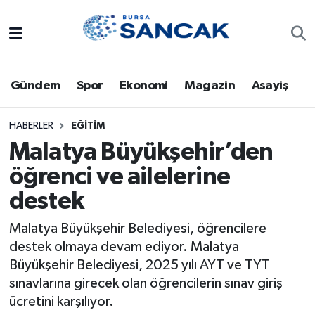
Asayiş
Hava Durumu
Gündem
Spor
Ekonomi
Magazin
Asayiş
Bursa
Trafik Durumu
Dünya
Süper Lig Puan Durumu ve Fikstür
HABERLER
EĞITIM
Malatya Büyükşehir’den
Eğitim
Tüm Manşetler
öğrenci ve ailelerine
destek
Ekonomi
Son Dakika Haberleri
Malatya Büyükşehir Belediyesi, öğrencilere
Genel
Haber Arşivi
destek olmaya devam ediyor. Malatya
Büyükşehir Belediyesi, 2025 yılı AYT ve TYT
Gündem
sınavlarına girecek olan öğrencilerin sınav giriş
ücretini karşılıyor.
Magazin