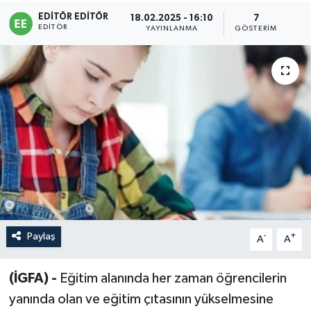
EDITÖR EDITÖR
18.02.2025 - 16:10
7
Sağlık
EDITÖR
YAYINLANMA
GÖSTERIM
Siyaset
Spor
Türkiye
Paylaş
-
+
A
A
(İGFA) -
Eğitim alanında her zaman öğrencilerin
yanında olan ve eğitim çıtasının yükselmesine