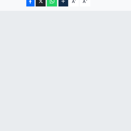
-
+
A
A