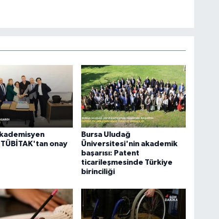
akademisyen
Bursa Uludağ
 TÜBİTAK'tan onay
Üniversitesi'nin akademik
başarısı: Patent
ticarileşmesinde Türkiye
birinciliği