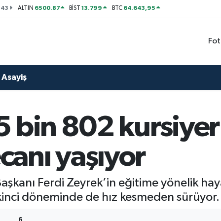
143
6500.87
13.799
64.643,95
ALTIN
BİST
BTC
Fot
Asayiş
 bin 802 kursiyer 
anı yaşıyor
şkanı Ferdi Zeyrek’in eğitime yönelik haya
ikinci döneminde de hız kesmeden sürüyor.
6