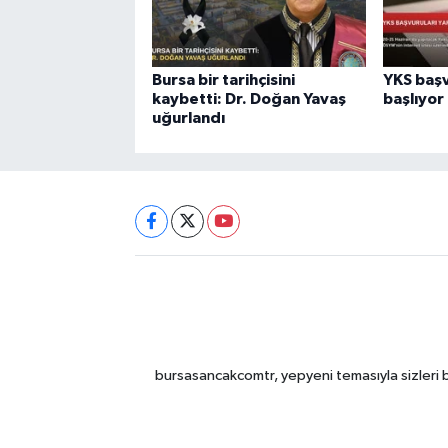
Bursa bir tarihçisini
YKS başv
kaybetti: Dr. Doğan Yavaş
başlıyor
uğurlandı
bursasancakcomtr, yepyeni temasıyla sizleri b