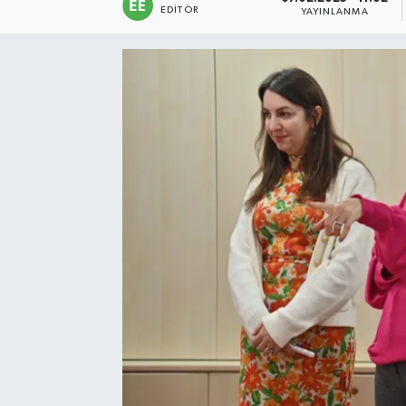
EDITÖR
YAYINLANMA
Sağlık
Siyaset
Spor
Türkiye