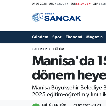
47,6704
55,0406
64,2
07-08-2026
USD
EUR
GBP
Asayiş
Hava Durumu
Bursa
Trafik Durumu
Gündem
Spor
Ekonomi
Magazin
Dünya
Süper Lig Puan Durumu ve Fikstür
HABERLER
EĞITIM
Eğitim
Tüm Manşetler
Manisa'da 15
Ekonomi
Son Dakika Haberleri
dönem heyec
Genel
Haber Arşivi
Manisa Büyükşehir Belediye Ba
Gündem
2025 eğitim-öğretim yılının 
Magazin
EDITÖR EDITÖR
07.02.2025 - 11:02