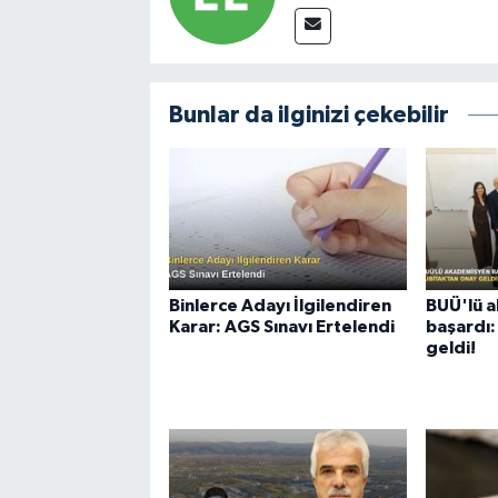
Bunlar da ilginizi çekebilir
Binlerce Adayı İlgilendiren
BUÜ'lü 
Karar: AGS Sınavı Ertelendi
başardı:
geldi!