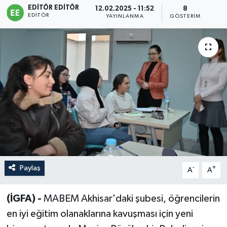
EDITÖR EDITÖR
12.02.2025 - 11:52
8
EDITÖR
Sağlık
YAYINLANMA
GÖSTERIM
Siyaset
Spor
Türkiye
Paylaş
-
+
A
A
(İGFA) -
MABEM Akhisar'daki şubesi, öğrencilerin
en iyi eğitim olanaklarına kavuşması için yeni