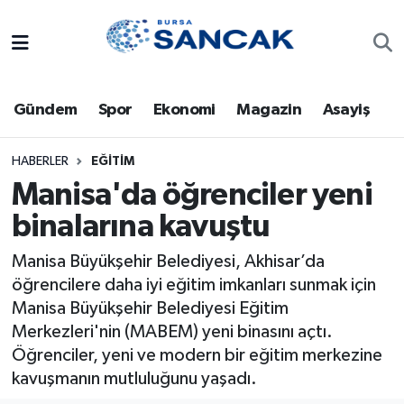
Asayiş
Hava Durumu
Gündem
Spor
Ekonomi
Magazin
Asayiş
Bursa
Trafik Durumu
Dünya
Süper Lig Puan Durumu ve Fikstür
HABERLER
EĞITIM
Manisa'da öğrenciler yeni
Eğitim
Tüm Manşetler
binalarına kavuştu
Ekonomi
Son Dakika Haberleri
Manisa Büyükşehir Belediyesi, Akhisar’da
öğrencilere daha iyi eğitim imkanları sunmak için
Genel
Haber Arşivi
Manisa Büyükşehir Belediyesi Eğitim
Merkezleri'nin (MABEM) yeni binasını açtı.
Gündem
Öğrenciler, yeni ve modern bir eğitim merkezine
kavuşmanın mutluluğunu yaşadı.
Magazin