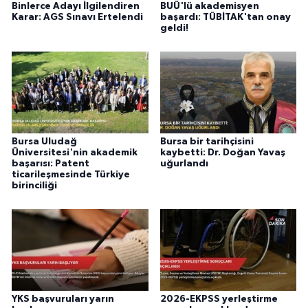
Binlerce Adayı İlgilendiren
BUÜ'lü akademisyen
Karar: AGS Sınavı Ertelendi
başardı: TÜBİTAK'tan onay
geldi!
Bursa Uludağ
Bursa bir tarihçisini
Üniversitesi'nin akademik
kaybetti: Dr. Doğan Yavaş
başarısı: Patent
uğurlandı
ticarileşmesinde Türkiye
birinciliği
YKS başvuruları yarın
2026-EKPSS yerleştirme