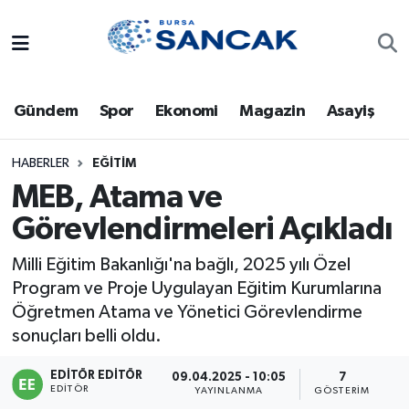
Asayiş
Hava Durumu
Gündem
Spor
Ekonomi
Magazin
Asayiş
Bursa
Trafik Durumu
Dünya
Süper Lig Puan Durumu ve Fikstür
HABERLER
EĞITIM
MEB, Atama ve
Eğitim
Tüm Manşetler
Görevlendirmeleri Açıkladı
Ekonomi
Son Dakika Haberleri
Milli Eğitim Bakanlığı'na bağlı, 2025 yılı Özel
Program ve Proje Uygulayan Eğitim Kurumlarına
Genel
Haber Arşivi
Öğretmen Atama ve Yönetici Görevlendirme
sonuçları belli oldu.
Gündem
EDITÖR EDITÖR
09.04.2025 - 10:05
7
EDITÖR
YAYINLANMA
GÖSTERIM
Magazin