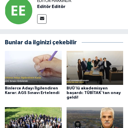
EDITÖR HAKKINDA
Editör Editör
Bunlar da ilginizi çekebilir
Binlerce Adayı İlgilendiren
BUÜ'lü akademisyen
Karar: AGS Sınavı Ertelendi
başardı: TÜBİTAK'tan onay
geldi!