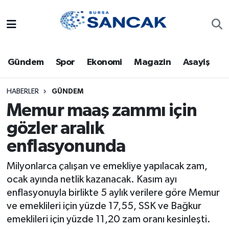
Asayiş
Hava Durumu
Gündem
Spor
Ekonomi
Magazin
Asayiş
Bursa
Trafik Durumu
Dünya
Süper Lig Puan Durumu ve Fikstür
HABERLER
GÜNDEM
Memur maaş zammı için
Eğitim
Tüm Manşetler
gözler aralık
enflasyonunda
Ekonomi
Son Dakika Haberleri
Milyonlarca çalışan ve emekliye yapılacak zam,
Genel
Haber Arşivi
ocak ayında netlik kazanacak. Kasım ayı
enflasyonuyla birlikte 5 aylık verilere göre Memur
Gündem
ve emeklileri için yüzde 17,55, SSK ve Bağkur
emeklileri için yüzde 11,20 zam oranı kesinleşti.
Magazin