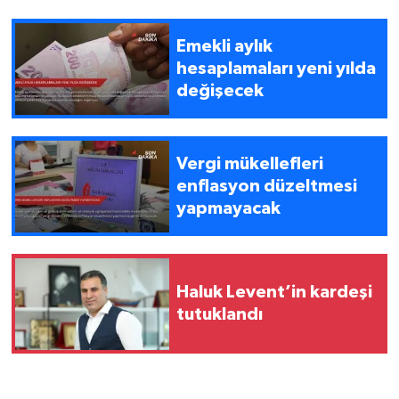
Emekli aylık
hesaplamaları yeni yılda
değişecek
Vergi mükellefleri
enflasyon düzeltmesi
yapmayacak
Haluk Levent’in kardeşi
tutuklandı