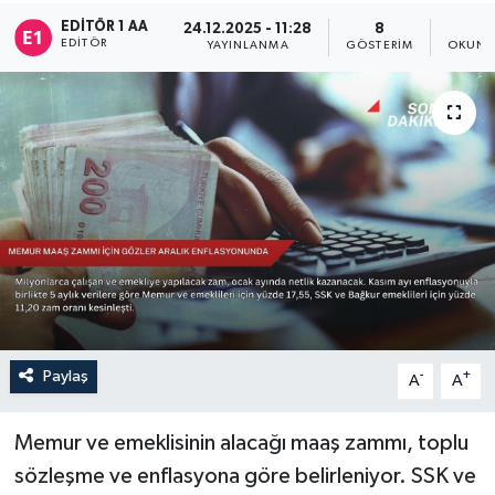
EDITÖR 1 AA
24.12.2025 - 11:28
8
2
Sağlık
EDITÖR
YAYINLANMA
GÖSTERIM
OKUNM
Siyaset
Spor
Türkiye
Paylaş
-
+
A
A
Memur ve emeklisinin alacağı maaş zammı, toplu
sözleşme ve enflasyona göre belirleniyor. SSK ve