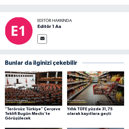
EDITÖR HAKKINDA
Editör 1 Aa
Bunlar da ilginizi çekebilir
"Terörsüz Türkiye" Çerçeve
Yıllık TÜFE yüzde 31,75
Teklifi Bugün Meclis'te
olarak kayıtlara geçti
Görüşülecek