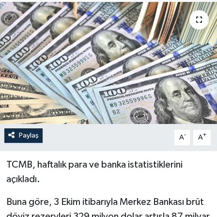
Sağlık
Siyaset
Spor
Türkiye
Paylaş
-
+
A
A
TCMB, haftalık para ve banka istatistiklerini
açıkladı.
Buna göre, 3 Ekim itibarıyla Merkez Bankası brüt
döviz rezervleri 329 milyon dolar artışla 87 milyar