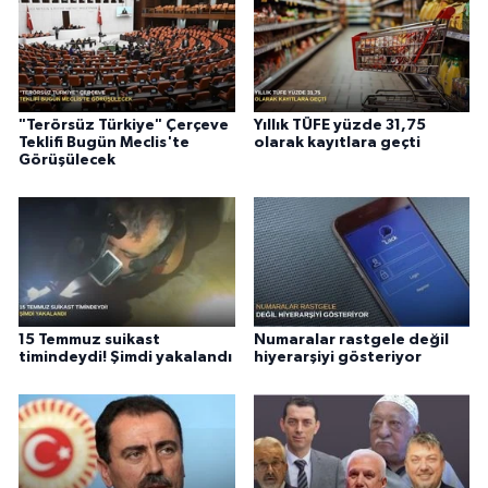
"Terörsüz Türkiye" Çerçeve
Yıllık TÜFE yüzde 31,75
Teklifi Bugün Meclis'te
olarak kayıtlara geçti
Görüşülecek
15 Temmuz suikast
Numaralar rastgele değil
timindeydi! Şimdi yakalandı
hiyerarşiyi gösteriyor