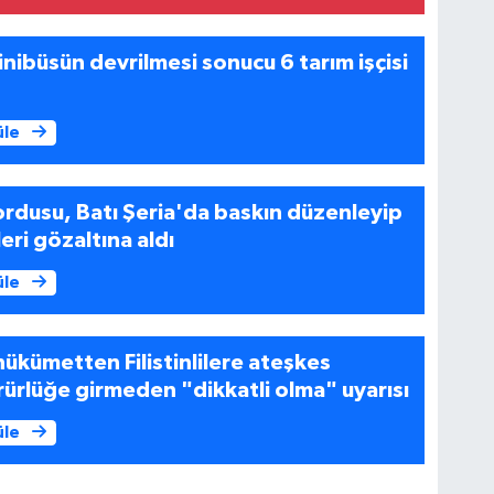
nibüsün devrilmesi sonucu 6 tarım işçisi
üle
l ordusu, Batı Şeria'da baskın düzenleyip
ileri gözaltına aldı
üle
ükümetten Filistinlilere ateşkes
rlüğe girmeden "dikkatli olma" uyarısı
üle