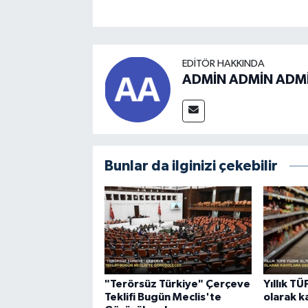
EDITÖR HAKKINDA
ADMİN ADMİN ADM
Bunlar da ilginizi çekebilir
"Terörsüz Türkiye" Çerçeve
Yıllık T
Teklifi Bugün Meclis'te
olarak k