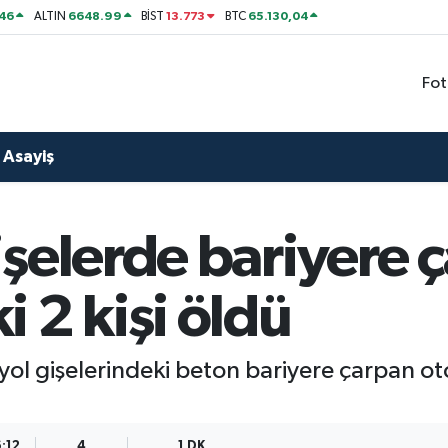
46
6648.99
13.773
65.130,04
ALTIN
BİST
BTC
Fot
Asayiş
şelerde bariyere 
 2 kişi öldü
oyol gişelerindeki beton bariyere çarpan ot
6:12
4
1 DK