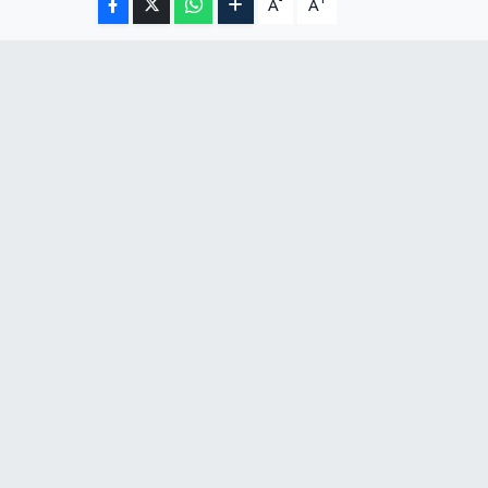
-
+
A
A