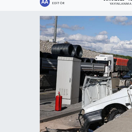
EDITÖR
YAYINLANMA
Sağlık
Siyaset
Spor
Türkiye