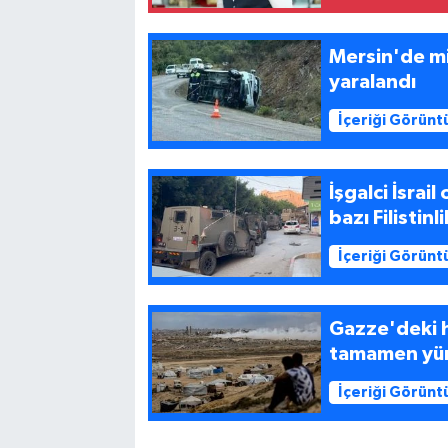
Mersin'de mi
yaralandı
İçeriği Görünt
İşgalci İsrai
bazı Filistinl
İçeriği Görünt
Gazze'deki h
tamamen yürü
İçeriği Görünt