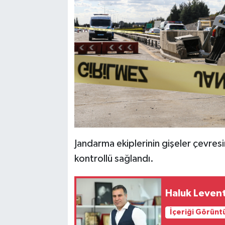
Jandarma ekiplerinin gişeler çevres
kontrollü sağlandı.
Haluk Levent
İçeriği Görünt