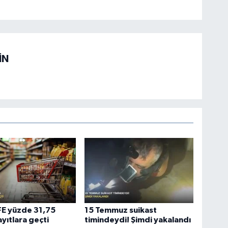
İN
ÜFE yüzde 31,75
15 Temmuz suikast
ayıtlara geçti
timindeydi! Şimdi yakalandı